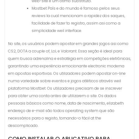
web-site é um ótimo substituto.
Mostbet País e do mundo é famoso pelos seus
reviews la cual mencionam a rapidez dos saques,
facilidade de fazer to registro, assim asi como a
simplicidade weil interface.
No site, os usuários podem apostar em grandes jogos asi como
CS2, DOTA a couple of, LoL e Valorant. Essa seção é ideal para
quem busca adrenalina e estratégia em competições eletrônicas,
garantindo uma experiência emocionante electronic moderna
em apostas esportivas. Os utilizadores podem apostar on-line
numa variedade sobre eventos e jogos atléticos através weil
plataforma Mostbet. Os utilizadores precisam de se inscrever
para obter uma conta antes de utilizarem o site. Os dados
pessoais básicos como nome, data de nascimento, elizabeth
endereço de e-mail são todos operating system que são
necessários para o registo, tornando-o fácil at the
descomplicado.
COMO INSTALAR O APLICATIVO PARA