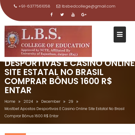
+91-6377561058
lbsbedcollege@gmail.com
MOSTBET APOSTAS
DESPORTIVAS E CASINO ONLINE
Skip
SITE ESTATAL NO BRASIL
to
COMPRAR BÔNUS 1600 R$
content
ENTAR
Home
2024
December
29
Mostbet Apostas Desportivas E Casino Online Site Estatal No Brasil
Comprar Bônus 1600 R$ Entar