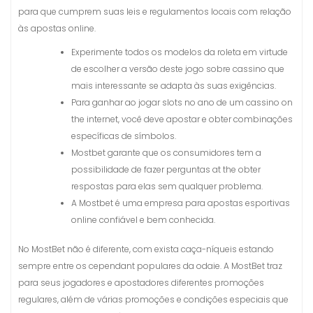
para que cumprem suas leis e regulamentos locais com relação
às apostas online.
Experimente todos os modelos da roleta em virtude
de escolher a versão deste jogo sobre cassino que
mais interessante se adapta às suas exigências.
Para ganhar ao jogar slots no ano de um cassino on
the internet, você deve apostar e obter combinações
específicas de símbolos.
Mostbet garante que os consumidores tem a
possibilidade de fazer perguntas at the obter
respostas para elas sem qualquer problema.
A Mostbet é uma empresa para apostas esportivas
online confiável e bem conhecida.
No MostBet não é diferente, com exista caça-níqueis estando
sempre entre os cependant populares da odaie. A MostBet traz
para seus jogadores e apostadores diferentes promoções
regulares, além de várias promoções e condições especiais que