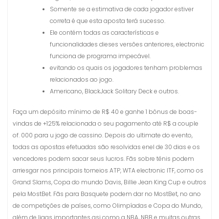
Somente se a estimativa de cada jogador estiver
correta é que esta aposta terá sucesso.
Ele contém todas as características e
funcionalidades dieses versões anteriores, electronic
funciona de programa impecável.
evitando os quais os jogadores tenham problemas
relacionados ao jogo.
Americano, BlackJack Solitary Deck e outros.
Faça um depósito mínimo de R$ 40 e ganhe 1 bônus de boas-
vindas de +125% relacionada o seu pagamento até R$ a couple
of. 000 para u jogo de cassino. Depois do ultimate do evento,
todas as apostas efetuadas são resolvidas enel de 30 dias e os
vencedores podem sacar seus lucros. Fãs sobre tênis podem
arriesgar nos principais torneios ATP, WTA electronic ITF, como os
Grand Slams, Copa do mundo Davis, Billie Jean King Cup e outros
pela MostBet. Fãs para Basquete podem dar no MostBet, no ano
de competições de países, como Olimpíadas e Copa do Mundo,
além de ligas importantes asi como a NBA, NBB e muitas outras.