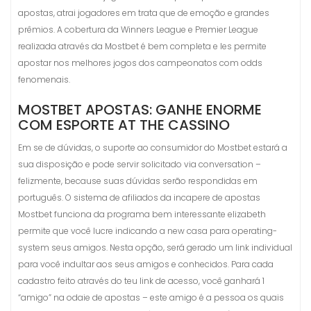
apostas, atrai jogadores em trata que de emoção e grandes
prêmios. A cobertura da Winners League e Premier League
realizada através da Mostbet é bem completa e les permite
apostar nos melhores jogos dos campeonatos com odds
fenomenais.
MOSTBET APOSTAS: GANHE ENORME
COM ESPORTE AT THE CASSINO
Em se de dúvidas, o suporte ao consumidor do Mostbet estará a
sua disposição e pode servir solicitado via conversation –
felizmente, because suas dúvidas serão respondidas em
português. O sistema de afiliados da incapere de apostas
Mostbet funciona da programa bem interessante elizabeth
permite que você lucre indicando a new casa para operating-
system seus amigos. Nesta opção, será gerado um link individual
para você indultar aos seus amigos e conhecidos. Para cada
cadastro feito através do teu link de acesso, você ganhará 1
“amigo” na odaie de apostas – este amigo é a pessoa os quais