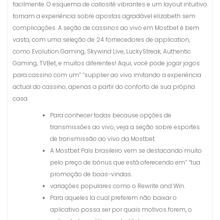
facilmente. O esquema de callosité vibrantes e um layout intuitivo
tornam a experiência sobre apostas agradável elizabeth sem
complicações. A seção de cassinos ao vivo em Mostbet é bem
vasta, com uma seleção de 24 fornecedores de application,
como Evolution Gaming, Skywind Live, LuckyStreak, Authentic
Gaming, TVBet, e muitos diferentes! Aqui, você pode jogar jogos
para cassino com um” “supplier ao vivo imitando a experiência
actual do cassino, apenas a partir do conforto de sua própria
casa.
Para conhecer todas because opções de
transmissões ao vivo, veja a seção sobre esportes
de transmissão ao vivo da Mostbet.
A Mostbet País brasileiro vem se destacando muito
pelo preço de bônus que está oferecendo em” “tua
promoção de boas-vindas.
variações populares como o Rewrite and Win.
Para aqueles la cual preferem não baixar o
aplicativo possa ser por quais motivos forem, o