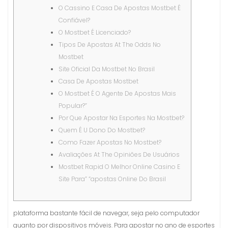
O Cassino E Casa De Apostas Mostbet É
Confiável?
O Mostbet É Licenciado?
Tipos De Apostas At The Odds No
Mostbet
Site Oficial Da Mostbet No Brasil
Casa De Apostas Mostbet
O Mostbet É O Agente De Apostas Mais
Popular?”
Por Que Apostar Na Esportes Na Mostbet?
Quem É U Dono Do Mostbet?
Como Fazer Apostas No Mostbet?
Avaliações At The Opiniões De Usuários
Mostbet Rapid O Melhor Online Casino E
Site Para” “apostas Online Do Brasil
plataforma bastante fácil de navegar, seja pelo computador
quanto por dispositivos móveis. Para apostar no ano de esportes