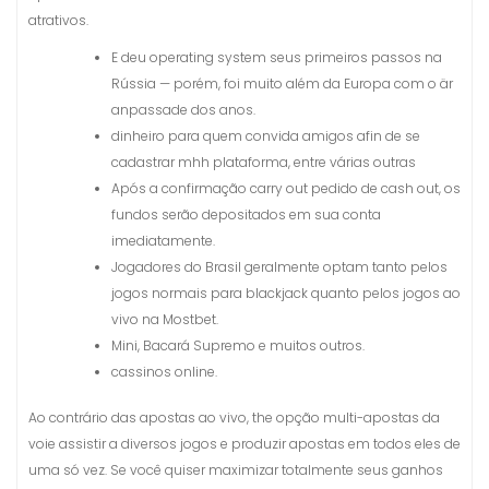
atrativos.
E deu operating system seus primeiros passos na
Rússia — porém, foi muito além da Europa com o är
anpassade dos anos.
dinheiro para quem convida amigos afin de se
cadastrar mhh plataforma, entre várias outras
Após a confirmação carry out pedido de cash out, os
fundos serão depositados em sua conta
imediatamente.
Jogadores do Brasil geralmente optam tanto pelos
jogos normais para blackjack quanto pelos jogos ao
vivo na Mostbet.
Mini, Bacará Supremo e muitos outros.
cassinos online.
Ao contrário das apostas ao vivo, the opção multi-apostas da
voie assistir a diversos jogos e produzir apostas em todos eles de
uma só vez. Se você quiser maximizar totalmente seus ganhos