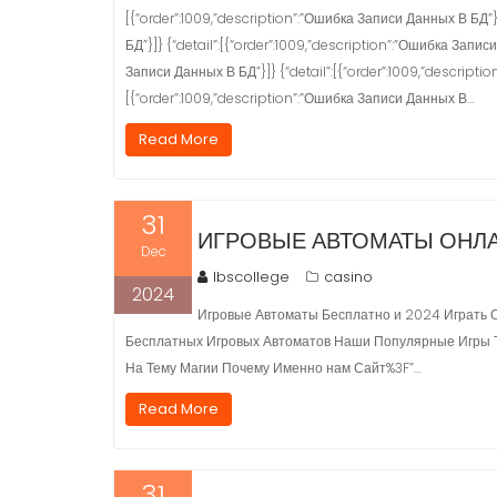
[{“order”:1009,”description”:”Ошибка Записи Данных В БД”}]
БД”}]} {“detail”:[{“order”:1009,”description”:”Ошибка Запис
Записи Данных В БД”}]} {“detail”:[{“order”:1009,”descriptio
[{“order”:1009,”description”:”Ошибка Записи Данных В…
Read More
31
ИГРОВЫЕ АВТОМАТЫ ОНЛА
Dec
lbscollege
casino
2024
Игровые Автоматы Бесплатно и 2024 Играть О
Бесплатных Игровых Автоматов Наши Популярные Игры Т
На Тему Магии Почему Именно нам Сайт%3F”…
Read More
31