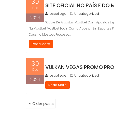
30
SITE OFICIAL NO PAÍS E D
Dec
lbscollege
Uncategorized
2024
“Odaie De Apostas Mostbet Com Apostas Esp
Na Mostbet Mostbet Login Como Apostar Em Esportes P
Cassino Mostbet Processo…
Read More
30
VULKAN VEGAS PROMO PROG
Dec
lbscollege
Uncategorized
2024
Read More
POSTS
Older posts
NAVIGATION