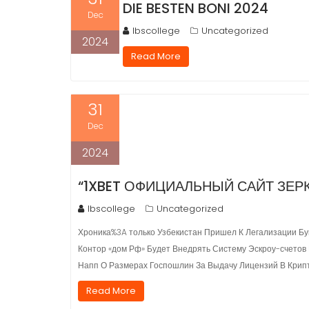
DIE BESTEN BONI 2024
Dec
lbscollege
Uncategorized
2024
Read More
31
Dec
2024
“1XBET ОФИЦИАЛЬНЫЙ САЙТ ЗЕР
lbscollege
Uncategorized
Хроника%3A только Узбекистан Пришел К Легализации Бук
Контор «дом Рф» Будет Внедрять Систему Эскроу-счетов 
Напп О Размерах Госпошлин За Выдачу Лицензий В Крип
Read More