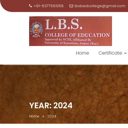
+91-6377561058
lbsbedcollege@gmail.com
Home
Certificate
Skip
to
content
YEAR:
2024
Home
2024