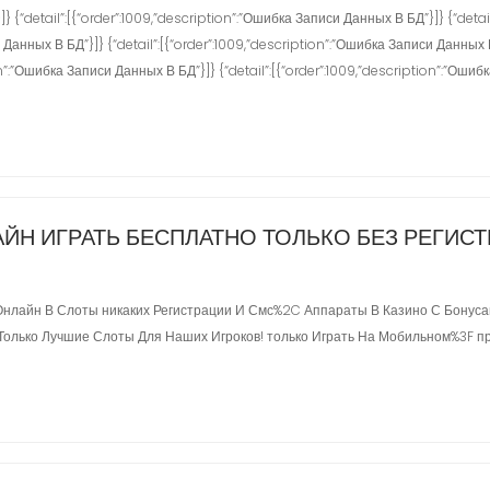
} {“detail”:[{“order”:1009,”description”:”Ошибка Записи Данных В БД”}]} {“deta
и Данных В БД”}]} {“detail”:[{“order”:1009,”description”:”Ошибка Записи Данных В
n”:”Ошибка Записи Данных В БД”}]} {“detail”:[{“order”:1009,”description”:”Ошибк
ЙН ИГРАТЬ БЕСПЛАТНО ТОЛЬКО БЕЗ РЕГИС
нлайн В Слоты никаких Регистрации И Смс%2C Аппараты В Казино С Бонусам
олько Лучшие Слоты Для Наших Игроков! только Играть На Мобильном%3F п