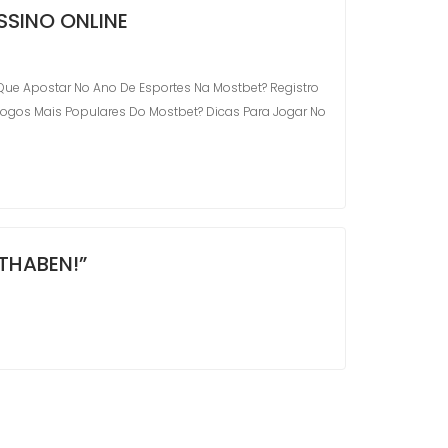
SSINO ONLINE
ue Apostar No Ano De Esportes Na Mostbet? Registro
ogos Mais Populares Do Mostbet? Dicas Para Jogar No
THABEN!”