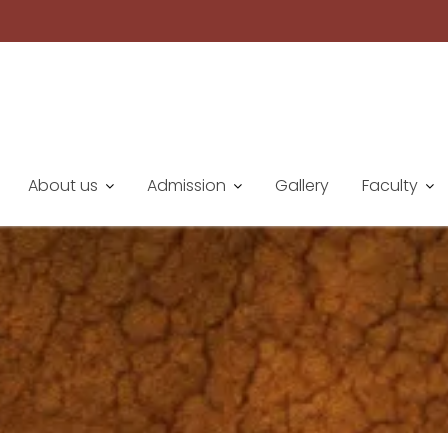
About us
Admission
Gallery
Faculty