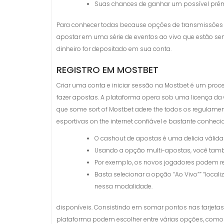
Suas chances de ganhar um possível prê
Para conhecer todas because opções de transmissões a
apostar em uma série de eventos ao vivo que estão se
dinheiro for depositado em sua conta.
REGISTRO EM MOSTBET
Criar uma conta e iniciar sessão na Mostbet é um proc
fazer apostas. A plataforma opera sob uma licença da 
que some sort of Mostbet adere the todos os regulame
esportivas on the internet confiável e bastante conheci
O cashout de apostas é uma delicia válid
Usando a opção multi-apostas, você també
Por exemplo, os novos jogadores podem re
Basta selecionar a opção “Ao Vivo”” “loca
nessa modalidade.
disponíveis. Consistindo em somar pontos nas tarjetas
plataforma podem escolher entre várias opções, como B