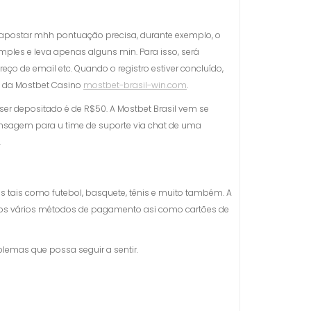
 apostar mhh pontuação precisa, durante exemplo, o
ples e leva apenas alguns min. Para isso, será
 de email etc. Quando o registro estiver concluído,
os da Mostbet Casino
mostbet-brasil-win.com
.
 ser depositado é de R$50. A Mostbet Brasil vem se
sagem para u time de suporte via chat de uma
.
s tais como futebol, basquete, tênis e muito também. A
rios vários métodos de pagamento asi como cartões de
blemas que possa seguir a sentir.