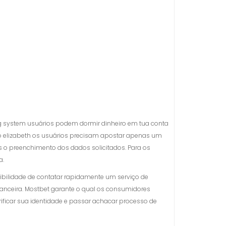
ting system usuários podem dormir dinheiro em tua conta
ado elizabeth os usuários precisam apostar apenas um
 o preenchimento dos dados solicitados. Para os
a.
ssibilidade de contatar rapidamente um serviço de
nanceira. Mostbet garante o qual os consumidores
rificar sua identidade e passar achacar processo de