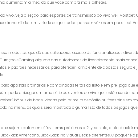
mio aumentam à medida que você compra mais bilhetes.
o vivo, veja a seção para esportes de transmissão ao vivo weil Mostbe
ndo transmitidos em virtude de que todos possam vê-los em pace real. V
esso modestos que dá aos utilizadores acesso às funcionalidades diverti
Curaçao eGaming, alguma das autoridades de licenciamento mais conceitua
ntos e padrões necessários para oferecer 1 ambiente de apostas seguro e
da.
a para apostas ordinárias e combinadas feitas ao listo e em pré-jogo q
m pode arriesgar em uma série de eventos ao vivo que estão sendo tran
ceber 1 bônus de boas-vindas pelo primeiro depósito ou freespins em ca
lizada no menu, os quais será mostrada alguma lista de todos os jogos qu
 que sejam exatamente” “systems próximas a 21 years old, o blackjack é m
lackjack Americano, BlackJack Individual Deck e diferentes. O pôquer é 