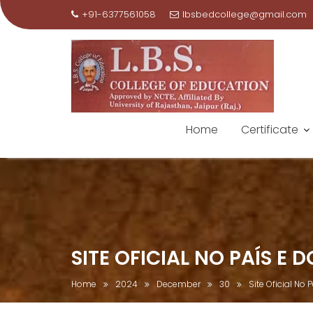
+91-6377561058
lbsbedcollege@gmail.com
Home
Certificate
Skip
to
content
SITE OFICIAL NO PAÍS 
Home
2024
December
30
Site Oficial No