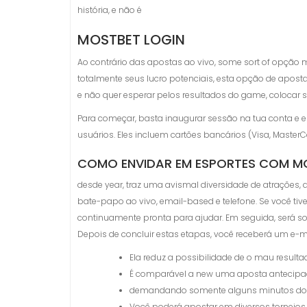
história, e não é
MOSTBET LOGIN
Ao contrário das apostas ao vivo, some sort of opção m
totalmente seus lucro potenciais, esta opção de apost
e não quer esperar pelos resultados do game, colocar 
Para começar, basta inaugurar sessão na tua conta e 
usuários. Eles incluem cartões bancários (Visa, MasterCa
COMO ENVIDAR EM ESPORTES COM M
desde year, traz uma avismal diversidade de atrações, 
bate-papo ao vivo, email-based e telefone. Se você ti
continuamente pronta para ajudar. Em seguida, será s
Depois de concluir estas etapas, você receberá um e-m
Ela reduz a possibilidade de o mau resul
É comparável a new uma aposta antecipada
demandando somente alguns minutos dos
Você poderá apostar em diversos torneios 