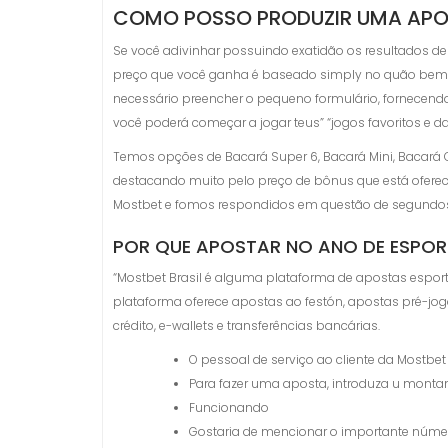
COMO POSSO PRODUZIR UMA APO
Se você adivinhar possuindo exatidão os resultados d
preço que você ganha é baseado simply no quão bem vo
necessário preencher o pequeno formulário, fornecendo
você poderá começar a jogar teus” “jogos favoritos e 
Temos opções de Bacará Super 6, Bacará Mini, Bacará Cr
destacando muito pelo preço de bônus que está ofer
Mostbet e fomos respondidos em questão de segundos
POR QUE APOSTAR NO ANO DE ESPOR
“Mostbet Brasil é alguma plataforma de apostas esport
plataforma oferece apostas ao festón, apostas pré-jo
crédito, e-wallets e transferências bancárias.
O pessoal de serviço ao cliente da Mostbet
Para fazer uma aposta, introduza u montan
Funcionando
Gostaria de mencionar o importante númer