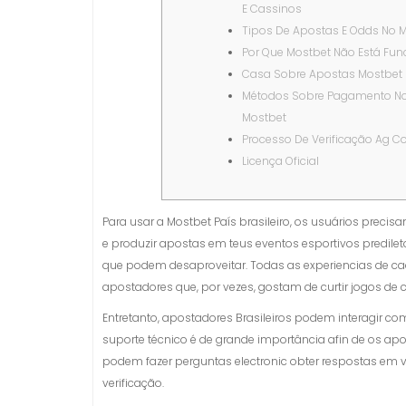
E Cassinos
Tipos De Apostas E Odds No 
Por Que Mostbet Não Está Fu
Casa Sobre Apostas Mostbet
Métodos Sobre Pagamento No
Mostbet
Processo De Verificação Ag C
Licença Oficial
Para usar a Mostbet País brasileiro, os usuários preci
e produzir apostas em teus eventos esportivos predile
que podem desaproveitar. Todas as experiencias de ca
apostadores que, por vezes, gostam de curtir jogos de 
Entretanto, apostadores Brasileiros podem interagir com
suporte técnico é de grande importância afin de os ap
podem fazer perguntas electronic obter respostas em vi
verificação.