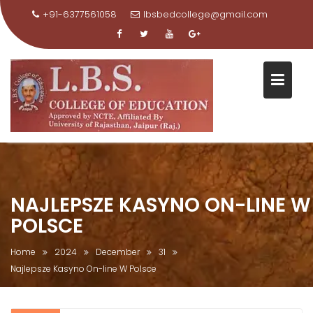
+91-6377561058
lbsbedcollege@gmail.com
Skip
to
content
NAJLEPSZE KASYNO ON-LINE W
POLSCE
Home
2024
December
31
Najlepsze Kasyno On-line W Polsce