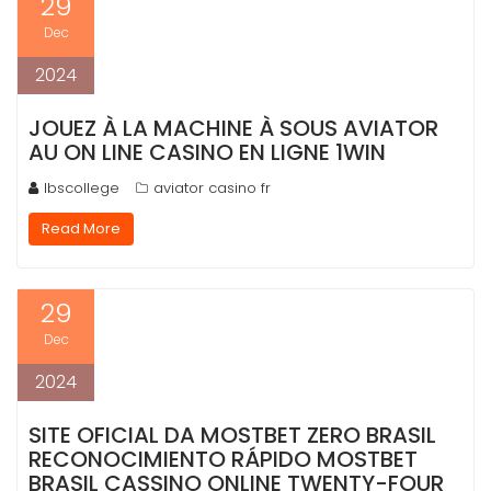
29
Dec
2024
JOUEZ À LA MACHINE À SOUS AVIATOR
AU ON LINE CASINO EN LIGNE 1WIN͏
lbscollege
aviator casino fr
Read More
29
Dec
2024
SITE OFICIAL DA MOSTBET ZERO BRASIL ️
RECONOCIMIENTO RÁPIDO MOSTBET
BRASIL CASSINO ONLINE TWENTY-FOUR