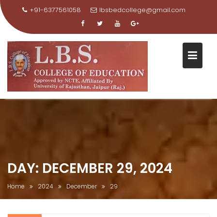
+91-6377561058
lbsbedcollege@gmail.com
Skip
to
content
DAY:
DECEMBER 29, 2024
Home
2024
December
29