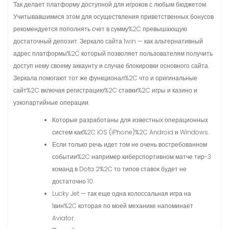
Так делает платформу доступной для игроков с любым бюджетом.
Учитывавшимися этом для осуществления приветственных бонусов
рекомендуется пополнять счет в сумму%2C превышающую
достаточный депозит. Зеркало сайта 1win — как альтернативный
адрес платформы%2C который позволяет пользователям получить
доступ нему своему аккаунту и случае блокировки основного сайта.
Зеркала помогают тот же функционал%2C что и оригинальные
сайт%2C включая регистрацию%2C ставки%2C игры и казино и
узкопартийные операции.
Которые разработаны для известных операционных
систем как%2C iOS (iPhone)%2C Android и Windows.
Если только речь идет том не очень востребованном
событии%2C например киберспортивном матче тир-3
команд в Dota 2%2C то типов ставок будет не
достаточно 10.
Lucky Jet — так еще одна колоссальная игра на
1вин%2C которая по моей механике напоминает
Aviator.