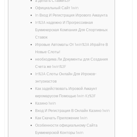
а Делать Ставки%3F
Официальный Сайт 1win
In Вход И Регистрация Игрового Аккаунта
In%3A надежно И Прогрессивная
Букмекерская Компания Для Спортивных
Ставок
Игровые Автоматы От 1win%3A Играйте В
Новые Слоты!
необходима Ли Документы для Создания
Счета же 1win%3F
In%3A Слоты Онлайн Для Игроков-
энтузиастов
Как задействовать Игровой Аккаунт
киромарусом Помощью 1win Kz%3F
Казино 1win
Вход И Регистрация В Онлайн Казино 1win
Как Скачать Приложение 1win
Особенности официальному Сайта
Букмекерской Конторы 1win