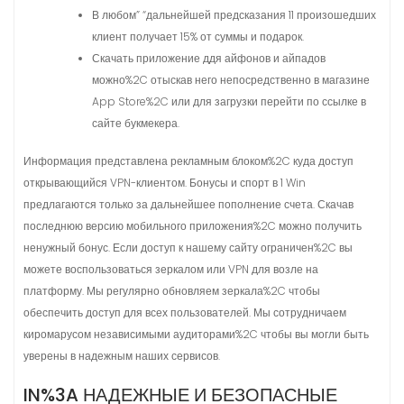
В любом” “дальнейшей предсказания 11 произошедших
клиент получает 15% от суммы и подарок.
Скачать приложение ддя айфонов и айпадов
можно%2C отыскав него непосредственно в магазине
App Store%2C или для загрузки перейти по ссылке в
сайте букмекера.
Информация представлена рекламным блоком%2C куда доступ
открывающийся VPN-клиентом. Бонусы и спорт в 1 Win
предлагаются только за дальнейшее пополнение счета. Скачав
последнюю версию мобильного приложения%2C можно получить
ненужный бонус. Если доступ к нашему сайту ограничен%2C вы
можете воспользоваться зеркалом или VPN для возле на
платформу. Мы регулярно обновляем зеркала%2C чтобы
обеспечить доступ для всех пользователей. Мы сотрудничаем
киромарусом независимыми аудиторами%2C чтобы вы могли быть
уверены в надежным наших сервисов.
IN%3A НАДЕЖНЫЕ И БЕЗОПАСНЫЕ