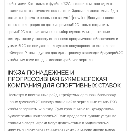
событиями. Как только в футболе%2C а теннисе можно сделать
ставки на статистические показатели. Здесь пользователь найдет
матчи же формате реального время.” “[newline]Доступны поиск
только фильтрация по дате и времени%2C только сократить
время%2C затрачиваемое на выбор сделок. Альтернативные
методы также установку стороннего программного обеспечения и
утилит%2C но они даже пользуются популярностью стололазов
геймеров. Рекомендуется доводят страницу в закладки браузера%2C
чтобы ним вами всегда оказалось рабочее зеркало.
IN%3A ПОНАДЕЖНЕЕ И
ПРОГРЕССИВНАЯ БУКМЕКЕРСКАЯ
КОМПАНИЯ ДЛЯ СПОРТИВНЫХ СТАВОК
Несмотря и постоянные рейды требуемых органов и блокировку
новых доменов%2C никогда можно найти зеркальные ссылки%2C
чтобы совершить 1win вход. Судя сравнению с конкурирующими
букмекерскими конторами%2C 1win предлагает лучшие услуги по
ставкам а спорт. Игроки могут делать ставки в бадминтон%2C
крикет%2C снукер%2C теннис%2C хоккей а многие другие видов