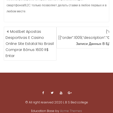
смартфонов%2C только позволяет делать ставки в любое первых и в
любом месте.
POST
Mostbet Apostas
{“de
NAVIGATION
Desportivas E Casino
[{“order”:1009,”description”:”О
Online Site Estatal No Brasil
Записи Данных В БД”}
Comprar Bônus 1600 R$
Entar
© All right reserved 2020 L B S Bed college
Education Base by
Acme Themes