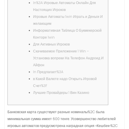
In%3A Игровые Автоматы Онлайн Для
Настоящих Игроков
Игровые Автоматы 1win Играть и Деньги И
желающим
Информативная Таблица О Букмекерской
Конторе 1win
Для Активных Игроков
Скачиваемое Приложение 1 Win –
Установка вопреки На Телефон Андроид И
Айфон
In Предлагает%3A
в Какой Валюте надо Открыть Игровой
Счет%3F
Лучшие Провайдеры 1 Вин Казино
Банковская карта существуют разные номиналы%2C была
минимальная сумма имеет 600 тенге. Усовершенство любителей
игровых автоматов предусмотрена наградная опция «Кешбек»%2C