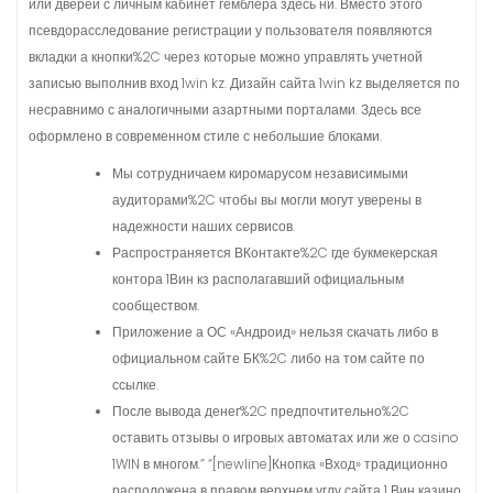
или дверей с личным кабинет гемблера здесь ни. Вместо этого
псевдорасследование регистрации у пользователя появляются
вкладки а кнопки%2C через которые можно управлять учетной
записью выполнив вход 1win kz. Дизайн сайта 1win kz выделяется по
несравнимо с аналогичными азартными порталами. Здесь все
оформлено в современном стиле с небольшие блоками.
Мы сотрудничаем киромарусом независимыми
аудиторами%2C чтобы вы могли могут уверены в
надежности наших сервисов.
Распространяется ВКонтакте%2C где букмекерская
контора 1Вин кз располагавший официальным
сообществом.
Приложение а ОС «Андроид» нельзя скачать либо в
официальном сайте БК%2C либо на том сайте по
ссылке.
После вывода денег%2C предпочтительно%2C
оставить отзывы о игровых автоматах или же о casino
1WIN в многом.” “[newline]Кнопка «Вход» традиционно
расположена в правом верхнем углу сайта 1 Вин казино.