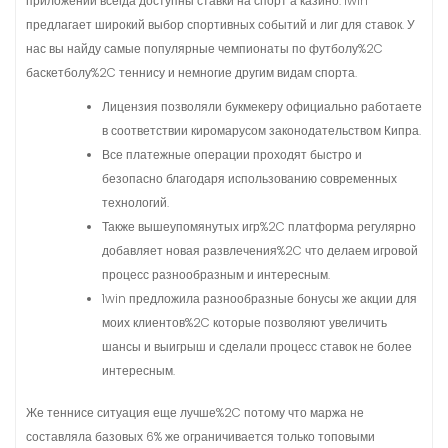
приложении всегда доступны ставки на спорт а казино. 1win
предлагает широкий выбор спортивных событий и лиг для ставок. У
нас вы найду самые популярные чемпионаты по футболу%2C
баскетболу%2C теннису и немногие другим видам спорта.
Лицензия позволяли букмекеру официально работаете
в соответствии киромарусом законодательством Кипра.
Все платежные операции проходят быстро и
безопасно благодаря использованию современных
технологий.
Также вышеупомянутых игр%2C платформа регулярно
добавляет новая развлечения%2C что делаем игровой
процесс разнообразным и интересным.
1win предложила разнообразные бонусы же акции для
моих клиентов%2C которые позволяют увеличить
шансы и выигрыш и сделали процесс ставок не более
интересным.
Же теннисе ситуация еще лучше%2C потому что маржа не
составляла базовых 6% же ограничивается только топовыми