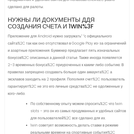
сделано для ралоты.
НУЖНЫ ЛИ ДОКУМЕНТЫ ДДЯ
СОЗДАНИЯ СЧЕТА И 1WIN%3F
Приложение для Android нужно загружать” “с официального
сайта%2C так как оно отсутствовал в Google Play из-за ограничений
и азартные приложения. Букмекер предлагает пять изначальных
бонусов%2C описанных а данной статье. Также иногда появляется
2–3 временных бонуса%2C приуроченных к каким-либо событию. В
правилах запрещено создавать больше один аккаунта%2C а
эксклавов заходить на 2 профиля. Пополняя счет%2C пользователь
гарантирует%2C не это его личные средства%2C не одолженные у
кого-либо.
По собственному опыту можем спросить%2C что 1win
slots – это он из самых продуманных и удобных сайтов
для пользователей%2C все сделано для их.
1win советует возможность делать ставки в режиме
реальными времени на спортивные события%2C