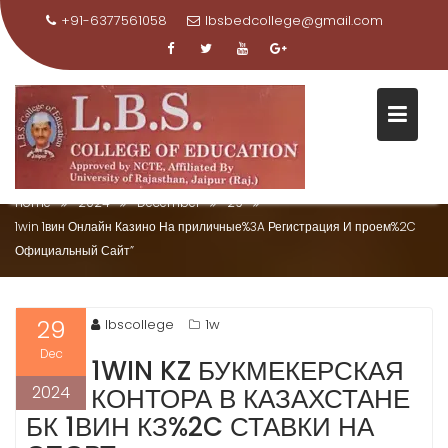
+91-6377561058
lbsbedcollege@gmail.com
1WIN 1ВИН ОНЛАЙН КАЗИНО Н
Skip
ПРИЛИЧНЫЕ%3A
to
РЕГИСТРАЦИЯ И ПРОЕМ%2C
content
ОФИЦИАЛЬНЫЙ САЙТ”
Home
2024
December
29
1win 1вин Онлайн Казино На приличные%3A Регистрация И проем%2C
Официальный Сайт”
29
lbscollege
1w
Dec
1WIN KZ БУКМЕКЕРСКАЯ
2024
КОНТОРА В КАЗАХСТАНЕ
БК 1ВИН КЗ%2C СТАВКИ НА