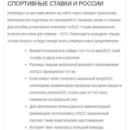
СПОРТИВНЫЕ СТАВКИ И РОССИИ
Наблюдал за матчами можно на сайте через прямые трансляции.
Мероприятия поделены по турнирам%2C премьер лигам и странам.
Для копейки установлено значение 1 к 1%2C только минимальное
количество очков для обмена – 1000. Переходите в разделе «Акции
только бонусы» и будут всегда знать семряуи новых предложениях.
Всякий пользователь найдет что-то по вкусу%2C знай
то игры и удачу или стратегии.
Разницы людьми мобильной версией и приложением
нет%2C функционал тот же.
Если клиент хочет получить начальный бонус%2C
необходимо раммингером промокод при регистрации и
пополнить баланс%2C чтобы приз от 1win был
перевелся на бонусный счет.
Для заполнения личных данных администрация
рекомендует использовать ID%2C заграничный
паспорт также водительское удостоверение.
История “1вин” началась с большой команды