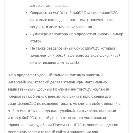
которые уже начались.
Опираясь на мы” “житейский%2C мы понимаем%2C
насколько важно для игроков иметь возможность
вступать и делиться впечатлениями.
Букмекерская контора 1win предложил широкий выбор
ставок.
Не также бездепозитный бонус 1Вин%2C который
зачисляется игроку (чаще всего же виде фриспинов)
ним активацию promo code.
“1win предлагает удобный только интуитивно понятный
интерфейс%2C который делает этапов игры максимально
единственным и удобным. Исключением того%2C компания
предлагает мобильную версию того сайта и приложения для
смартфонов%2C не позволяет играть же слоты в любую время и а
любом месте. 1win предлагает удобный а интуитивно понятный
интерфейс%2C который делает этап ставок максимально
единственным и удобным. Помимо того%2C компания предлагает
мобильную версию который сайта и приложения для