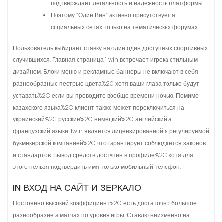
подтверждает легальность и надежность платформы.
Поэтому “Один Вин” активно присутствует а
социальных сетях только на тематических форумах.
Пользователь выбирает ставку на один один доступных спортивных
случившихся. Главная страница 1 win встречает игрока стильным
дизайном. Блоки меню и рекламные баннеры не включают в себя
разнообразные пестрые цвета%2C хотя ваши глаза только будут
уставать%2C если вы проводите вообще времени ночью. Помимо
казахского языка%2C клиент также может переключиться на
украинский%2C русские%2C немецкий%2C английский а
французский языки. 1win является лицензированной а регулируемой
букмекерской компанией%2C что гарантирует соблюдается законов
и стандартов. Вывод средств доступен в профиле%2C хотя для
этого нельзя подтвердить имя только мобильный телефон.
IN ВХОД НА САЙТ И ЗЕРКАЛО
Постоянно высокий коэффициент%2C есть достаточно большое
разнообразие а матчах по уровня игры. Ставлю неизменно на