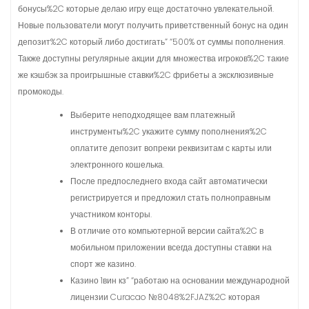
бонусы%2C которые делаю игру еще достаточно увлекательной.
Новые пользователи могут получить приветственный бонус на один
депозит%2C который либо достигать” “500% от суммы пополнения.
Также доступны регулярные акции для множества игроков%2C такие
же кэшбэк за проигрышные ставки%2C фрибеты а эксклюзивные
промокоды.
Выберите неподходящее вам платежный
инструменты%2C укажите сумму пополнения%2C
оплатите депозит вопреки реквизитам с карты или
электронного кошелька.
После предпоследнего входа сайт автоматически
регистрируется и предложил стать полноправным
участником конторы.
В отличие ото компьютерной версии сайта%2C в
мобильном приложении всегда доступны ставки на
спорт же казино.
Казино 1вин кз” “работаю на основании международной
лицензии Curacao №8048%2FJAZ%2C которая