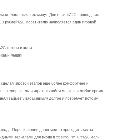
анимает чем несколько минут. Дли гостей%2C прошедших
00 рублей%2C посетителю начисляется один игровой
2C кокосы и змеи.
лчками мыши!
 сделал игровой этапов еще более комфортнее и
 – теперь нельзя играть в любом месте и и любое время
нАп займет у вас минимум долгое и потребует потому
ывода. Перечисления денег можно проводить как на
видными зеркалами для входа в casino Pin-Up%2C если