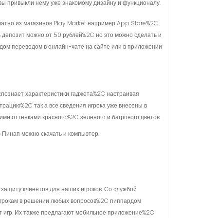
вы привыкли нему уже знакомому дизайну и функционалу.
латно из магазинов Play Market например App Store%2C
ь депозит можно от 50 рублей%2C но это можно сделать и
дом переводом в онлайн-чате на сайте или в приложении
аспознает характеристики гаджета%2C настраивая
трацию%2C так а все сведения игрока уже внесены в
ими оттенками красного%2C зеленого и багрового цветов.
Пинап можно скачать и компьютер.
защиту клиентов для наших игроков. Со службой
 игрокам в решении любых вопросов%2C пиппардом
т игр. Их также предлагают мобильное приложение%2C