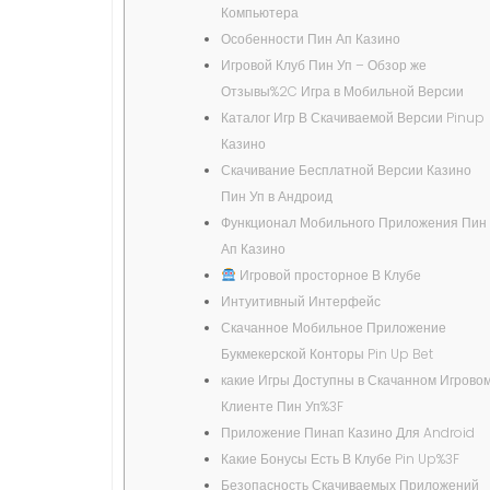
Компьютера
Особенности Пин Ап Казино
Игровой Клуб Пин Уп – Обзор же
Отзывы%2C Игра в Мобильной Версии
Каталог Игр В Скачиваемой Версии Pinup
Казино
Скачивание Бесплатной Версии Казино
Пин Уп в Андроид
Функционал Мобильного Приложения Пин
Ап Казино
Игровой просторное В Клубе
Интуитивный Интерфейс
Скачанное Мобильное Приложение
Букмекерской Конторы Pin Up Bet
какие Игры Доступны в Скачанном Игрово
Клиенте Пин Уп%3F
Приложение Пинап Казино Для Android
Какие Бонусы Есть В Клубе Pin Up%3F
Безопасность Скачиваемых Приложений