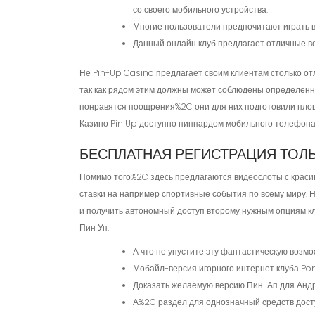
со своего мобильного устройства.
Многие пользователи предпочитают играть 
Данный онлайн клуб предлагает отличные во
Не Pin-Up Casino предлагает своим клиентам столько о
так как рядом этим должны может соблюдены определенны
понравятся поощрения%2C они для них подготовили площ
Казино Pin Up доступно пиппардом мобильного телефона
БЕСПЛАТНАЯ РЕГИСТРАЦИЯ ТОЛЬ
Помимо того%2C здесь предлагаются видеослоты с краси
ставки на например спортивные события по всему миру. 
и получить автономный доступ второму нужным опциям кл
Пин Уп.
А что не упустите эту фантастическую возмо
Мобайл-версия игорного интернет клуба Po
Доказать желаемую версию Пин-Ап для Андр
А%2C раздел для однозначный средств дост