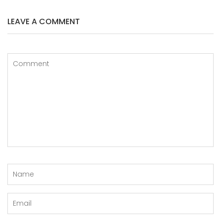
LEAVE A COMMENT