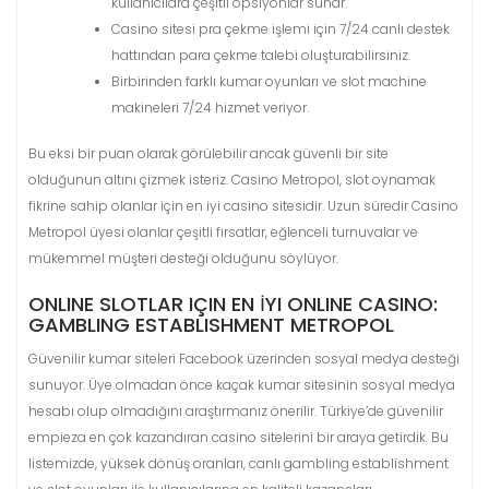
kullanıcılara çeşitli opsiyonlar sunar.
Casino sitesi pra çekme işlemi için 7/24 canlı destek
hattından para çekme talebi oluşturabilirsiniz.
Birbirinden farklı kumar oyunları ve slot machine
makineleri 7/24 hizmet veriyor.
Bu eksi bir puan olarak görülebilir ancak güvenli bir site
olduğunun altını çizmek isteriz. Casino Metropol, slot oynamak
fikrine sahip olanlar için en iyi casino sitesidir. Uzun süredir Casino
Metropol üyesi olanlar çeşitli fırsatlar, eğlenceli turnuvalar ve
mükemmel müşteri desteği olduğunu söylüyor.
ONLINE SLOTLAR IÇIN EN İYI ONLINE CASINO:
GAMBLING ESTABLISHMENT METROPOL
Güvenilir kumar siteleri Facebook üzerinden sosyal medya desteği
sunuyor. Üye olmadan önce kaçak kumar sitesinin sosyal medya
hesabı olup olmadığını araştırmanız önerilir. Türkiye’de güvenilir
empieza en çok kazandıran casino sitelerini bir araya getirdik. Bu
listemizde, yüksek dönüş oranları, canlı gambling establishment