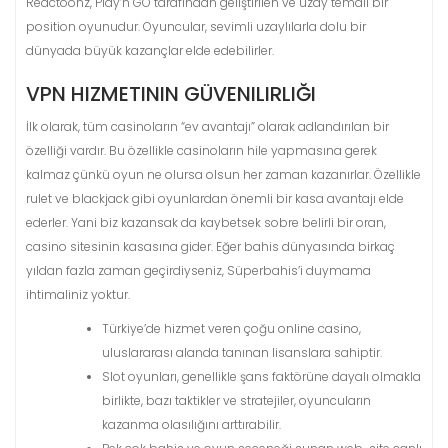
Reactoonz, Play’n GO tarafından geliştirilen ve uzay temalı bir
position oyunudur. Oyuncular, sevimli uzaylılarla dolu bir
dünyada büyük kazançlar elde edebilirler.
VPN HIZMETININ GÜVENILIRLIĞI
İlk olarak, tüm casinoların “ev avantajı” olarak adlandırılan bir
özelliği vardır. Bu özellikle casinoların hile yapmasına gerek
kalmaz çünkü oyun ne olursa olsun her zaman kazanırlar. Özellikle
rulet ve blackjack gibi oyunlardan önemli bir kasa avantajı elde
ederler. Yani biz kazansak da kaybetsek sobre belirli bir oran,
casino sitesinin kasasına gider. Eğer bahis dünyasında birkaç
yıldan fazla zaman geçirdiyseniz, Süperbahis’i duymama
ihtimaliniz yoktur.
Türkiye’de hizmet veren çoğu online casino,
uluslararası alanda tanınan lisanslara sahiptir.
Slot oyunları, genellikle şans faktörüne dayalı olmakla
birlikte, bazı taktikler ve stratejiler, oyuncuların
kazanma olasılığını arttırabilir.