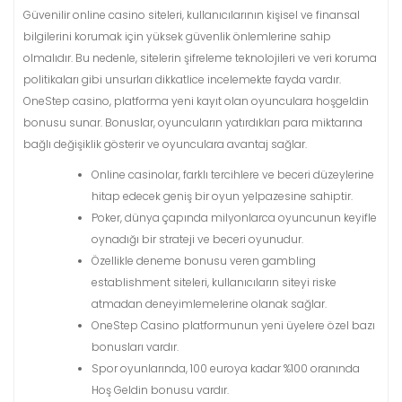
Güvenilir online casino siteleri, kullanıcılarının kişisel ve finansal
bilgilerini korumak için yüksek güvenlik önlemlerine sahip
olmalıdır. Bu nedenle, sitelerin şifreleme teknolojileri ve veri koruma
politikaları gibi unsurları dikkatlice incelemekte fayda vardır.
OneStep casino, platforma yeni kayıt olan oyunculara hoşgeldin
bonusu sunar. Bonuslar, oyuncuların yatırdıkları para miktarına
bağlı değişiklik gösterir ve oyunculara avantaj sağlar.
Online casinolar, farklı tercihlere ve beceri düzeylerine
hitap edecek geniş bir oyun yelpazesine sahiptir.
Poker, dünya çapında milyonlarca oyuncunun keyifle
oynadığı bir strateji ve beceri oyunudur.
Özellikle deneme bonusu veren gambling
establishment siteleri, kullanıcıların siteyi riske
atmadan deneyimlemelerine olanak sağlar.
OneStep Casino platformunun yeni üyelere özel bazı
bonusları vardır.
Spor oyunlarında, 100 euroya kadar %100 oranında
Hoş Geldin bonusu vardır.