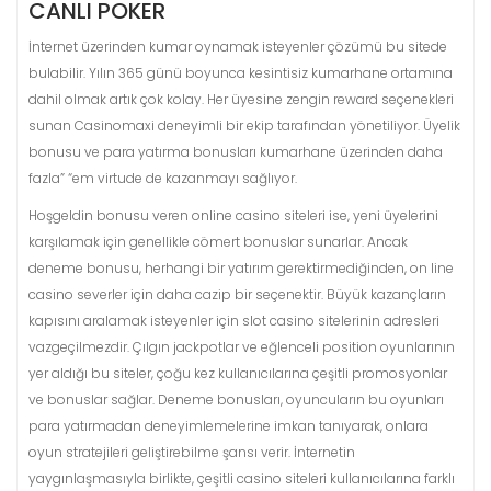
CANLI POKER
İnternet üzerinden kumar oynamak isteyenler çözümü bu sitede
bulabilir. Yılın 365 günü boyunca kesintisiz kumarhane ortamına
dahil olmak artık çok kolay. Her üyesine zengin reward seçenekleri
sunan Casinomaxi deneyimli bir ekip tarafından yönetiliyor. Üyelik
bonusu ve para yatırma bonusları kumarhane üzerinden daha
fazla” “em virtude de kazanmayı sağlıyor.
Hoşgeldin bonusu veren online casino siteleri ise, yeni üyelerini
karşılamak için genellikle cömert bonuslar sunarlar. Ancak
deneme bonusu, herhangi bir yatırım gerektirmediğinden, on line
casino severler için daha cazip bir seçenektir. Büyük kazançların
kapısını aralamak isteyenler için slot casino sitelerinin adresleri
vazgeçilmezdir. Çılgın jackpotlar ve eğlenceli position oyunlarının
yer aldığı bu siteler, çoğu kez kullanıcılarına çeşitli promosyonlar
ve bonuslar sağlar. Deneme bonusları, oyuncuların bu oyunları
para yatırmadan deneyimlemelerine imkan tanıyarak, onlara
oyun stratejileri geliştirebilme şansı verir. İnternetin
yaygınlaşmasıyla birlikte, çeşitli casino siteleri kullanıcılarına farklı