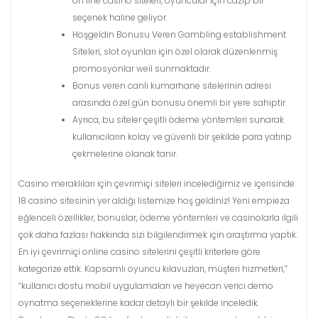
on line casino siteleri, oyuncular için cazip bir
seçenek haline geliyor.
Hoşgeldin Bonusu Veren Gambling establishment
Siteleri, slot oyunları için özel olarak düzenlenmiş
promosyonlar weil sunmaktadır.
Bonus veren canlı kumarhane sitelerinin adresi
arasında özel gün bonusu önemli bir yere sahiptir.
Ayrıca, bu siteler çeşitli ödeme yöntemleri sunarak
kullanıcıların kolay ve güvenli bir şekilde para yatırıp
çekmelerine olanak tanır.
Casino meraklıları için çevrimiçi siteleri incelediğimiz ve içerisinde
18 casino sitesinin yer aldığı listemize hoş geldiniz! Yeni empieza
eğlenceli özellikler, bonuslar, ödeme yöntemleri ve casinolarla ilgili
çok daha fazlası hakkında sizi bilgilendirmek için araştırma yaptık.
En iyi çevrimiçi online casino sitelerini çeşitli kriterlere göre
kategorize ettik. Kapsamlı oyuncu kılavuzları, müşteri hizmetleri,”
“kullanıcı dostu mobil uygulamaları ve heyecan verici demo
oynatma seçeneklerine kadar detaylı bir şekilde inceledik.