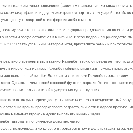
т получит все возможные привилегии (сможет участвовать в турнирах, получа
 на своем смартфоне или другом электронном портативном устройстве. Исп
учить доступ к азартной атмосфере из любого места.
я, поэтому обязательно ознакомьтесь с текущими предложениями на страниц
 выплаты и всегда оставаться в выигрыше. В этом подробном руководстве мы
a-vlast.ru
стать успешным беттором. Итак, пристегните ремни и приготовьтес
 реального времени и игр в казино, Раменбет зеркало предлагает что-то для
путь в мире онлайн-ставок, Раменбет официальный сайт поможет вам в этом
ны или повышенный кэшбек. Более активные игроки Раменбет зеркало могут п
анию. Однако, помимо своей основной функции, зеркало Ramen bet также иг
влечения новых пользователей и удержания существующих.
ацию можно получить сразу, доступны также Ramenbet бездепозитный бонус 
бязательно пройти проверку своего возраста, личности и адреса проживания
азино РаменБет игроку не нужно выполнять никаких задач.
менбет автоматы пополняются довольно часто.
ейс, позволяющий легко ориентироваться в нем и делать ставки на различн