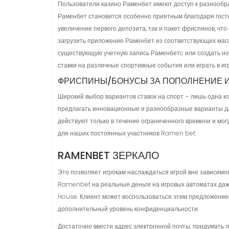
Пользователи казино Раменбет имеют доступ к разнообра
Раменбет становится особенно приятным благодаря госте
увеличение первого депозита, так и пакет фриспинов, чт
загрузить приложение Раменбет из соответствующих мага
существующую учетную запись Раменбетc или создать н
ставки на различные спортивные события или играть в иг
ФРИСПИНЫ/БОНУСЫ ЗА ПОПОЛНЕНИЕ И
Широкий выбор вариантов ставок на спорт – лишь одна и
предлагать инновационные и разнообразные варианты дл
действуют только в течение ограниченного времени и мог
для наших постоянных участников Ramen bet.
RAMENBET ЗЕРКАЛО
Это позволяет игрокам наслаждаться игрой вне зависимо
Ramenbet на реальные деньги на игровых автоматах даже
House. Клиент может воспользоваться этим предложением 
дополнительный уровень конфиденциальности.
Достаточно ввести адрес электронной почты, придумать л