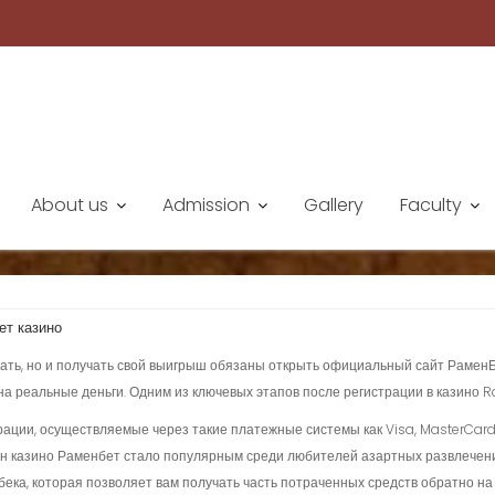
About us
Admission
Gallery
Faculty
ет казино
рать, но и получать свой выигрыш обязаны открыть официальный сайт РаменБе
 на реальные деньги. Одним из ключевых этапов после регистрации в казино
ации, осуществляемые через такие платежные системы как Visa, MasterCard
айн казино Раменбет стало популярным среди любителей азартных развлечени
ка, которая позволяет вам получать часть потраченных средств обратно на с