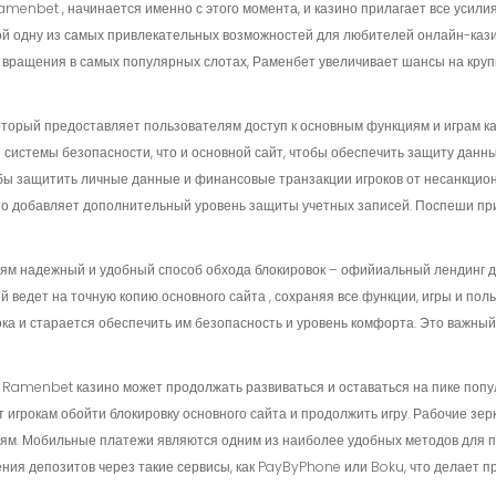
menbet , начинается именно с этого момента, и казино прилагает все усили
 одну из самых привлекательных возможностей для любителей онлайн-казин
 вращения в самых популярных слотах, Раменбет увеличивает шансы на кр
торый предоставляет пользователям доступ к основным функциям и играм ка
 системы безопасности, что и основной сайт, чтобы обеспечить защиту дан
бы защитить личные данные и финансовые транзакции игроков от несанкцион
то добавляет дополнительный уровень защиты учетных записей. Поспеши пр
м надежный и удобный способ обхода блокировок – офийиальный лендинг дл
ый ведет на точную копию основного сайта , сохраняя все функции, игры и 
рока и старается обеспечить им безопасность и уровень комфорта. Это важны
Ramenbet казино может продолжать развиваться и оставаться на пике попул
 игрокам обойти блокировку основного сайта и продолжить игру. Рабочие зер
ниям. Мобильные платежи являются одним из наиболее удобных методов для 
ния депозитов через такие сервисы, как PayByPhone или Boku, что делает п