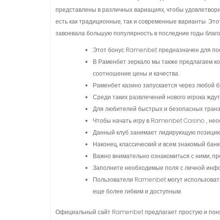
представлены в различных вариациях, чтобы удовлетвор
есть как традиционные, так и современные варианты. Э
завоевала большую популярность в последние годы благ
Этот бонус Ramenbet предназначен для поо
В Раменбет зеркало мы также предлагаем к
соотношение цены и качества.
Раменбет казино запускается через любой б
Среди таких развлечений нового игрока жду
Для любителей быстрых и безопасных транз
Чтобы начать игру в Ramenbet Casino , нео
Данный клуб занимает лидирующую позицию 
Наконец, классический и всем знакомый бан
Важно внимательно ознакомиться с ними, п
Заполните необходимые поля с личной инфо
Пользователи Ramenbet могут использовать 
еще более гибким и доступным.
Официальный сайт Ramenbet предлагает простую и понят