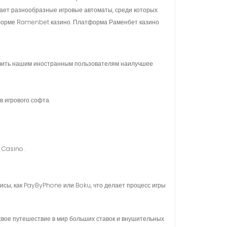
гает разнообразные игровые автоматы, среди которых
атформе Ramenbet казино. Платформа Раменбет казино
ечить нашим иностранным пользователям наилучшее
 игрового софта.
 Casino .
сы, как PayByPhone или Boku, что делает процесс игры
вое путешествие в мир больших ставок и внушительных