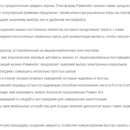
ить предпочтения каждого игрока. Платформа Раменбет казино также предла
тот популярный букмекер предлагает своим клиентам различные игры на пл
одаря широкому выбору игр и удобному интерфейсу.
щрения наших постоянных клиентов, которые продолжают играть с нами.
онкурентоспособные обменные курсы для конвертации валюты, чтобы обесп
раузер, установленный на вашем компьютере или ноутбуке.
т уже классические игровые автоматы казино от лицензированных поставщиков
акций казино Раменбет предлагает широкий выбор электронных кошельков.
бходимо совершить несколько простых шагов.
в списке лучших игорных заведений, которые надежны и честны.
ковский перевод остается надежным способом пополнения счета в Ramenbet
режде чем принимать любое бонусное предложение Рамен бет.
рмацией и следуйте инструкциям для завершения регистрации.
свои мобильные устройства для осуществления депозитов через такие серви
ную процедуру создания аккаунта, позволяя новым игрокам быстро начать с