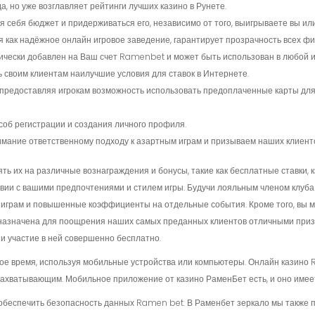
а, но уже возглавляет рейтинги лучших казино в Рунете.
я себя бюджет и придерживаться его, независимо от того, выигрываете вы ил
 как надёжное онлайн игровое заведение, гарантирует прозрачность всех ф
чески добавлен на Ваш счет Ramenbet и может быть использован в любой из
 своим клиентам наилучшие условия для ставок в Интернете.
 предоставляя игрокам возможность использовать предоплаченные карты для
б регистрации и создания личного профиля.
мание ответственному подходу к азартным играм и призываем наших клиентов
ь их на различные вознаграждения и бонусы, такие как бесплатные ставки, кэ
ии с вашими предпочтениями и стилем игры. Будучи лояльным членом клуба 
м играм и повышенные коэффициенты на отдельные события. Кроме того, вы 
назначена для поощрения наших самых преданных клиентов отличными при
и участие в ней совершенно бесплатно.
юбое время, используя мобильные устройства или компьютеры. Онлайн казин
захватывающим. Мобильное приложение от казино РаменБет есть, и оно имее
 обеспечить безопасность данных Ramen bet. В Раменбет зеркало мы также