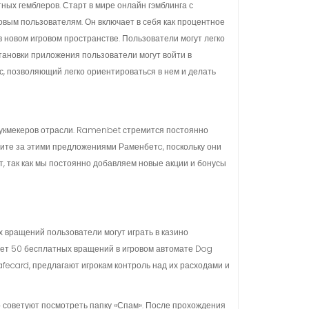
ных гемблеров. Старт в мире онлайн гэмблинга с
вым пользователям. Он включает в себя как процентное
 новом игровом пространстве. Пользователи могут легко
тановки приложения пользователи могут войти в
 позволяющий легко ориентироваться в нем и делать
букмекеров отрасли. Ramenbet стремится постоянно
ите за этими предложениями Раменбетc, поскольку они
т, так как мы постоянно добавляем новые акции и бонусы
 вращений пользователи могут играть в казино
чает 50 бесплатных вращений в игровом автомате Dog
afecard, предлагают игрокам контроль над их расходами и
но советуют посмотреть папку «Спам». После прохождения