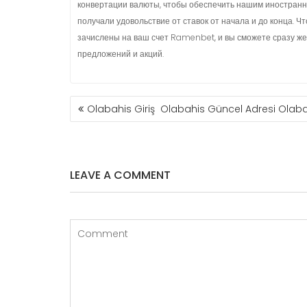
конвертации валюты, чтобы обеспечить нашим иностранн
получали удовольствие от ставок от начала и до конца. 
зачислены на ваш счет Ramenbet, и вы сможете сразу же 
предложений и акций.
POST
Olabahis Giriş ️ Olabahis Güncel Adresi Ol
NAVIGATION
LEAVE A COMMENT