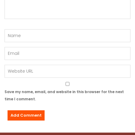
Save my name, email, and website in this browser for the next
time I comment.