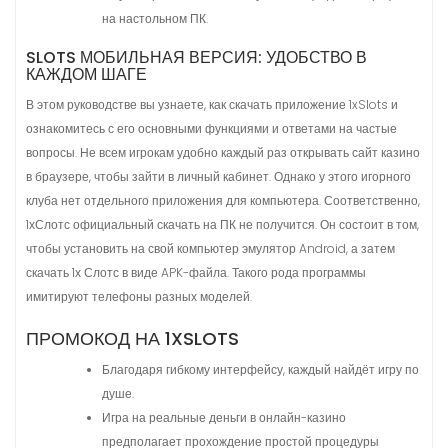
на настольном ПК.
SLOTS МОБИЛЬНАЯ ВЕРСИЯ: УДОБСТВО В
КАЖДОМ ШАГЕ
В этом руководстве вы узнаете, как скачать приложение 1xSlots и
ознакомитесь с его основными функциями и ответами на частые
вопросы. Не всем игрокам удобно каждый раз открывать сайт казино
в браузере, чтобы зайти в личный кабинет. Однако у этого игорного
клуба нет отдельного приложения для компьютера. Соответственно,
1хСлотс официальный скачать на ПК не получится. Он состоит в том,
чтобы установить на свой компьютер эмулятор Android, а затем
скачать 1х Слотс в виде APK-файла. Такого рода программы
имитируют телефоны разных моделей.
ПРОМОКОД НА 1XSLOTS
Благодаря гибкому интерфейсу, каждый найдёт игру по
душе.
Игра на реальные деньги в онлайн-казино
предполагает прохождение простой процедуры