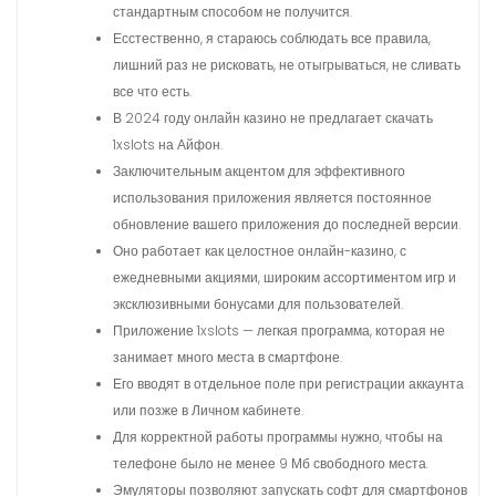
стандартным способом не получится.
Есстественно, я стараюсь соблюдать все правила,
лишний раз не рисковать, не отыгрываться, не сливать
все что есть.
В 2024 году онлайн казино не предлагает скачать
1xslots на Айфон.
Заключительным акцентом для эффективного
использования приложения является постоянное
обновление вашего приложения до последней версии.
Оно работает как целостное онлайн-казино, с
ежедневными акциями, широким ассортиментом игр и
эксклюзивными бонусами для пользователей.
Приложение 1xslots — легкая программа, которая не
занимает много места в смартфоне.
Его вводят в отдельное поле при регистрации аккаунта
или позже в Личном кабинете.
Для корректной работы программы нужно, чтобы на
телефоне было не менее 9 Мб свободного места.
Эмуляторы позволяют запускать софт для смартфонов