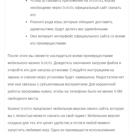
Чтобы установить приложение на Android, игроку
необходимо через 1xslots официальный сайт скачать
его.
Разного рода игры, которые обещают доставить
удовольствие, будут делать вас удивлёнными.
Оно копирует интерфейс официального сайта со всеми
его преимуществами.
После этого вы сможете насладиться всеми преимуществами
мобильного казино 1xslots. Дождитесь окончания загрузки файла и
откройте его для запуска установки. Следуйте инструкциям на
экране, и совсем скоро установка будет завершена. Недостатков нет
или они связаны с субъективным восприятием. Для корректной
работы программы нужно, чтобы на телефоне было не менее 9 Мб
свободного места.
Казино 1xslots предлагает мобильную версию своего сайта, которую
вы с легкостью можете скачать на свой гаджет. Мобильная версия
создана для тех, кто ценит удобство и готов в любой момент
запустить любимую игру. Одно из преимуществ использования