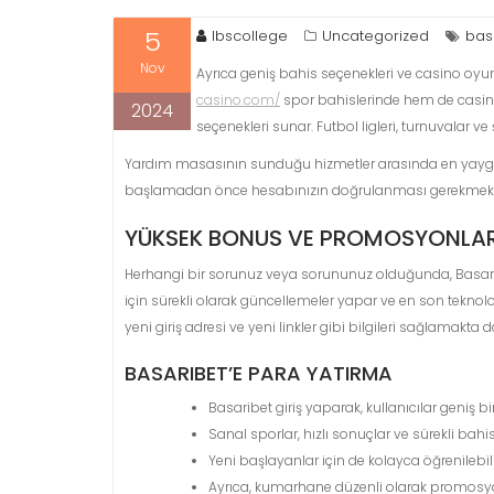
5
lbscollege
Uncategorized
bas
Nov
Ayrıca geniş bahis seçenekleri ve casino oyunl
casino.com/
spor bahislerinde hem de casino 
2024
seçenekleri sunar. Futbol ligleri, turnuvalar
Yardım masasının sunduğu hizmetler arasında en yaygın o
başlamadan önce hesabınızın doğrulanması gerekmektedir
YÜKSEK BONUS VE PROMOSYONLA
Herhangi bir sorunuz veya sorununuz olduğunda, Basaribet
için sürekli olarak güncellemeler yapar ve en son teknol
yeni giriş adresi ve yeni linkler gibi bilgileri sağlamakta d
BASARIBET’E PARA YATIRMA
Basaribet giriş yaparak, kullanıcılar geniş bi
Sanal sporlar, hızlı sonuçlar ve sürekli bah
Yeni başlayanlar için de kolayca öğrenilebil
Ayrıca, kumarhane düzenli olarak promosyon