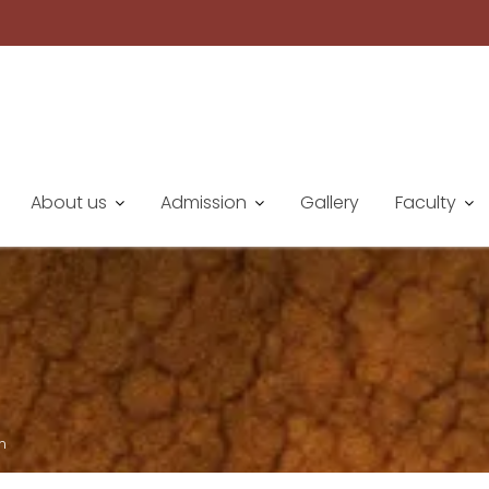
About us
Admission
Gallery
Faculty
im