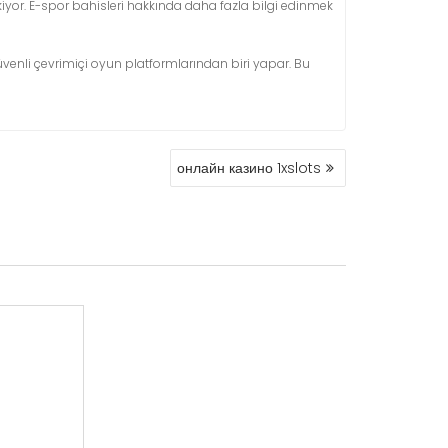
kiyor. E-spor bahisleri hakkında daha fazla bilgi edinmek
n güvenli çevrimiçi oyun platformlarından biri yapar. Bu
онлайн казино 1xslots