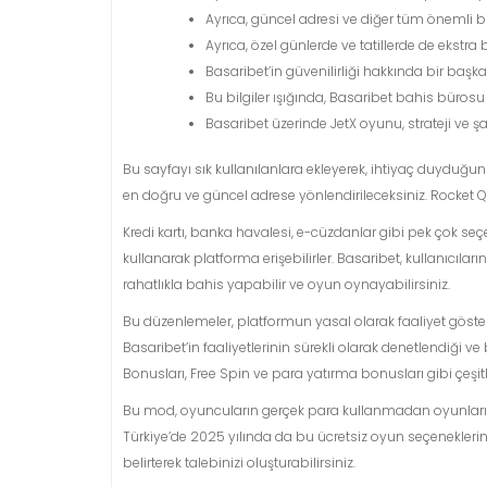
Ayrıca, güncel adresi ve diğer tüm önemli bi
Ayrıca, özel günlerde ve tatillerde de ekstra 
Basaribet’in güvenilirliği hakkında bir başka
Bu bilgiler ışığında, Basaribet bahis büros
Basaribet üzerinde JetX oyunu, strateji ve
Bu sayfayı sık kullanılanlara ekleyerek, ihtiyaç duyduğun
en doğru ve güncel adrese yönlendirileceksiniz. Rocket Qu
Kredi kartı, banka havalesi, e-cüzdanlar gibi pek çok seçe
kullanarak platforma erişebilirler. Basaribet, kullanıcıla
rahatlıkla bahis yapabilir ve oyun oynayabilirsiniz.
Bu düzenlemeler, platformun yasal olarak faaliyet gösterm
Basaribet’in faaliyetlerinin sürekli olarak denetlendiği 
Bonusları, Free Spin ve para yatırma bonusları gibi çeşitli 
Bu mod, oyuncuların gerçek para kullanmadan oyunları den
Türkiye’de 2025 yılında da bu ücretsiz oyun seçenekle
belirterek talebinizi oluşturabilirsiniz.