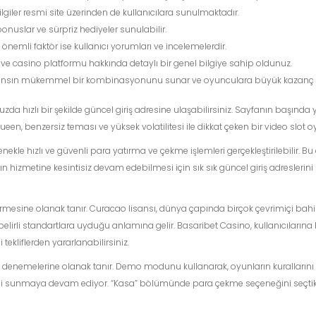
lgiler resmi site üzerinden de kullanıcılara sunulmaktadır.
bonuslar ve sürpriz hediyeler sunulabilir.
 önemli faktör ise kullanıcı yorumları ve incelemelerdir.
u ve casino platformu hakkında detaylı bir genel bilgiye sahip oldunuz.
 şansın mükemmel bir kombinasyonunu sunar ve oyunculara büyük kazanç fırs
uzda hızlı bir şekilde güncel giriş adresine ulaşabilirsiniz. Sayfanın başınd
een, benzersiz teması ve yüksek volatilitesi ile dikkat çeken bir video slot 
nekle hızlı ve güvenli para yatırma ve çekme işlemleri gerçekleştirilebilir. Bu
rının hizmetine kesintisiz devam edebilmesi için sık sık güncel giriş adresleri
esine olanak tanır. Curacao lisansı, dünya çapında birçok çevrimiçi bahisçi 
ve belirli standartlara uyduğu anlamına gelir. Basaribet Casino, kullanıcılar
tekliflerden yararlanabilirsiniz.
emelerine olanak tanır. Demo modunu kullanarak, oyunların kurallarını öğreneb
rini sunmaya devam ediyor. “Kasa” bölümünde para çekme seçeneğini seçtikt