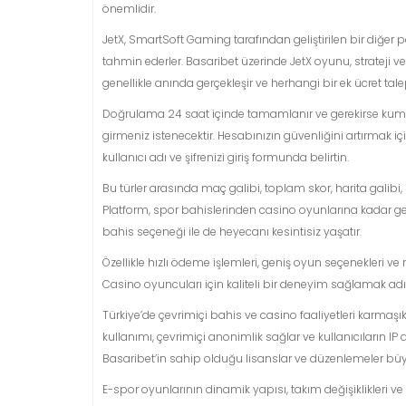
önemlidir.
JetX, SmartSoft Gaming tarafından geliştirilen bir diğer
tahmin ederler. Basaribet üzerinde JetX oyunu, strateji
genellikle anında gerçekleşir ve herhangi bir ek ücret tal
Doğrulama 24 saat içinde tamamlanır ve gerekirse kumarhan
girmeniz istenecektir. Hesabınızın güvenliğini artırmak iç
kullanıcı adı ve şifrenizi giriş formunda belirtin.
Bu türler arasında maç galibi, toplam skor, harita galibi,
Platform, spor bahislerinden casino oyunlarına kadar gen
bahis seçeneği ile de heyecanı kesintisiz yaşatır.
Özellikle hızlı ödeme işlemleri, geniş oyun seçenekleri v
Casino oyuncuları için kaliteli bir deneyim sağlamak ad
Türkiye’de çevrimiçi bahis ve casino faaliyetleri karmaşık
kullanımı, çevrimiçi anonimlik sağlar ve kullanıcıların IP 
Basaribet’in sahip olduğu lisanslar ve düzenlemeler büy
E-spor oyunlarının dinamik yapısı, takım değişiklikleri ve 