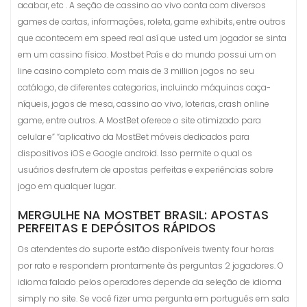
acabar, etc . A seção de cassino ao vivo conta com diversos
games de cartas, informações, roleta, game exhibits, entre outros
que acontecem em speed real así que usted um jogador se sinta
em um cassino físico. Mostbet País e do mundo possui um on
line casino completo com mais de 3 million jogos no seu
catálogo, de diferentes categorias, incluindo máquinas caça-
níqueis, jogos de mesa, cassino ao vivo, loterias, crash online
game, entre outros. A MostBet oferece o site otimizado para
celular e” “aplicativo da MostBet móveis dedicados para
dispositivos iOS e Google android. Isso permite o qual os
usuários desfrutem de apostas perfeitas e experiências sobre
jogo em qualquer lugar.
MERGULHE NA MOSTBET BRASIL: APOSTAS
PERFEITAS E DEPÓSITOS RÁPIDOS
Os atendentes do suporte estão disponíveis twenty four horas
por rato e respondem prontamente às perguntas 2 jogadores. O
idioma falado pelos operadores depende da seleção de idioma
simply no site. Se você fizer uma pergunta em português em sala