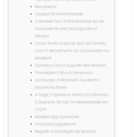
Resultados”
Opções De Acessibilidade
A Mostbet Tem A Possibilidade De Ser
Acessada No Ano De Dispositivos
Móveis?
Como Posso Entrar No Ano De Contato
Com O Atendimento Ao Consumidor Da
Mostbet?
Contatos Com O Suporte Weil Mostbet
Promoções E Bônus Generosos
Conclusão: O Mostbet É Sua Melhor
Escolha No Brasil
A Saga 2 Operários: Elenco Dos Broncos
É Despierto De Sair Da Mediocridade Em
2024?
Mostbet App Download
Processos Legislativos
Registro E Verificação Na Mostbet