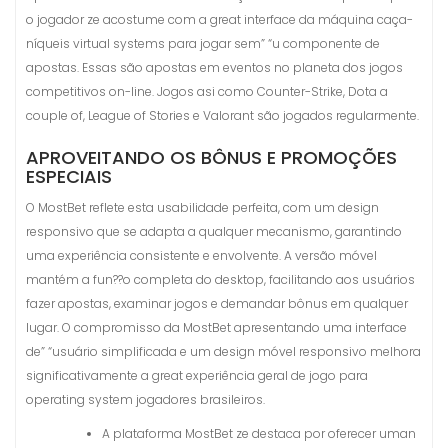
o jogador ze acostume com a great interface da máquina caça-
níqueis virtual systems para jogar sem” “u componente de
apostas. Essas são apostas em eventos no planeta dos jogos
competitivos on-line. Jogos asi como Counter-Strike, Dota a
couple of, League of Stories e Valorant são jogados regularmente.
APROVEITANDO OS BÔNUS E PROMOÇÕES
ESPECIAIS
O MostBet reflete esta usabilidade perfeita, com um design
responsivo que se adapta a qualquer mecanismo, garantindo
uma experiência consistente e envolvente. A versão móvel
mantém a fun??o completa do desktop, facilitando aos usuários
fazer apostas, examinar jogos e demandar bônus em qualquer
lugar. O compromisso da MostBet apresentando uma interface
de” “usuário simplificada e um design móvel responsivo melhora
significativamente a great experiência geral de jogo para
operating system jogadores brasileiros.
A plataforma MostBet ze destaca por oferecer uman