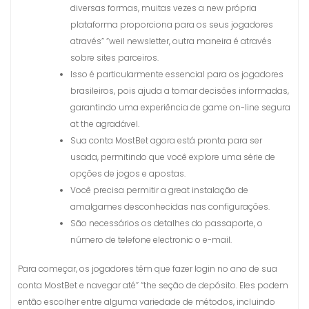
diversas formas, muitas vezes a new própria
plataforma proporciona para os seus jogadores
através” “weil newsletter, outra maneira é através
sobre sites parceiros.
Isso é particularmente essencial para os jogadores
brasileiros, pois ajuda a tomar decisões informadas,
garantindo uma experiência de game on-line segura
at the agradável.
Sua conta MostBet agora está pronta para ser
usada, permitindo que você explore uma série de
opções de jogos e apostas.
Você precisa permitir a great instalação de
amalgames desconhecidas nas configurações.
São necessários os detalhes do passaporte, o
número de telefone electronic o e-mail.
Para começar, os jogadores têm que fazer login no ano de sua
conta MostBet e navegar até” “the seção de depósito. Eles podem
então escolher entre alguma variedade de métodos, incluindo