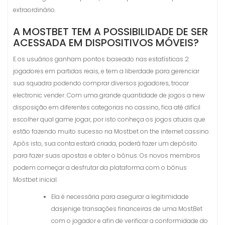
extraordinário.
A MOSTBET TEM A POSSIBILIDADE DE SER
ACESSADA EM DISPOSITIVOS MÓVEIS?
E os usuários ganham pontos baseado nas estatísticas 2
jogadores em partidas reais, e tem a liberdade para gerenciar
sua squadra podendo comprar diversos jogadores, trocar
electronic vender. Com uma grande quantidade de jogos a new
disposição em diferentes categorias no cassino, fica até difícil
escolher qual game jogar, por isto conheça os jogos atuais que
estão fazendo muito sucesso na Mostbet on the internet cassino.
Após isto, sua conta estará criada, poderá fazer um depósito
para fazer suas apostas e obter o bônus. Os novos membros
podem começar a desfrutar da plataforma com o bônus
Mostbet inicial.
Ela é necessária para asegurar a legitimidade
dasjenige transações financeiras de uma MostBet
com o jogador e afin de verificar a conformidade do