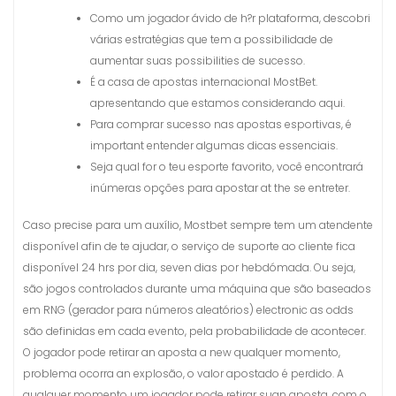
Como um jogador ávido de h?r plataforma, descobri
várias estratégias que tem a possibilidade de
aumentar suas possibilities de sucesso.
É a casa de apostas internacional MostBet.
apresentando que estamos considerando aqui.
Para comprar sucesso nas apostas esportivas, é
important entender algumas dicas essenciais.
Seja qual for o teu esporte favorito, você encontrará
inúmeras opções para apostar at the se entreter.
Caso precise para um auxílio, Mostbet sempre tem um atendente
disponível afin de te ajudar, o serviço de suporte ao cliente fica
disponível 24 hrs por dia, seven dias por hebdómada. Ou seja,
são jogos controlados durante uma máquina que são baseados
em RNG (gerador para números aleatórios) electronic as odds
são definidas em cada evento, pela probabilidade de acontecer.
O jogador pode retirar an aposta a new qualquer momento,
problema ocorra an explosão, o valor apostado é perdido. A
qualquer momento um jogador pode retirar suan aposta, com o