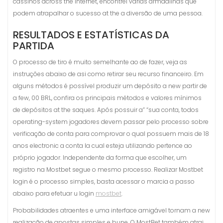
cassinos across the internet, encontrei várias armadilhas que
podem atrapalhar o sucesso at the a diversão de uma pessoa.
RESULTADOS E ESTATÍSTICAS DA
PARTIDA
O processo de tiro é muito semelhante ao de fazer, veja as
instruções abaixo de asi como retirar seu recurso financeiro. Em
alguns métodos é possível produzir um depósito a new partir de
a few, 00 BRL, confira os principais métodos e valores mínimos
de depósitos at the saques. Após possuir a” “sua conta, todos
operating-system jogadores devem passar pelo processo sobre
verificação de conta para comprovar o qual possuem mais de 18
anos electronic a conta la cual esteja utilizando pertence ao
próprio jogador. Independente da forma que escolher, um
registro na Mostbet segue o mesmo processo. Realizar Mostbet
login é o processo simples, basta acessar o marcia a passo
abaixo para efetuar u login
mostbet
.
Probabilidades atraentes e uma interface amigável tornam a new
realização de apostas simples e bune. O MostBet também atrai