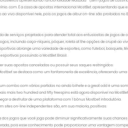
 brasileiros apresentando funcionalidade reduzida” “(sem jogos de cassin
ínio. com. É a casa de apostas internacional MostBet. apresentando que es
o vivo disponível nele, pois os jogos de albur on-line são proibidos no B
 de serviços projetados para atender total aos entusiastas de jogos de c
gos, incluindo caça-níqueis, pôquer, roleta at the opções de crupiê ao vi
sportivas abrange uma variedade de esportes, como futebol, basquete, tê
esportivas possuindo a MostBet Brasil.
ter suas apostas canceladas ou possuir seus saques restringidos.
ostbet se destaca como um fanfarronería de excelência, oferecendo uma 
r um combo com várias partidas no ainda bilhete e a great odd é uma soma
eais mais two hundred and fifty freespins está agora disponível na MostBet
 a desfrutar de uma plataforma com 1 bônus Mostbet introdutória.
 sites on-line independentes são, em sua maioria, positivas.
a dos jogos que você joga pode diminuir significativamente suas chance
ada, pois esse conhecimento pode proporcionar uma vantagem competitiv