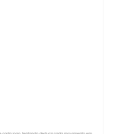
e cada jogo, tentando deducir cada movimento em