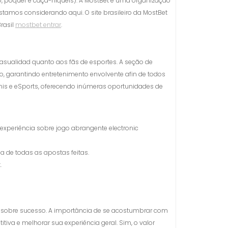
o, pôquer e caça-níqueis). A MostBet é uma organização
tamos considerando aqui. O site brasileiro da MostBet
rasil
mostbet entrar
.
asualidad quanto aos fãs de esportes. A seção de
vo, garantindo entretenimento envolvente afin de todos
nis e eSports, oferecendo inúmeras oportunidades de
experiência sobre jogo abrangente electronic
 de todas as apostas feitas.
.
s sobre sucesso. A importância de se acostumbrar com
a e melhorar sua experiência geral. Sim, o valor