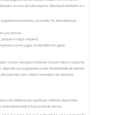
lificados no ano de lutas épicas. Blackjack também é o
dores brasileiros, incluindo Pix, transferência
tas pro bônus.
, pôquer e caça-níqueis).
empresa e como jogar na MostBet em geral.
ião. Outras menções notáveis incluem tênis e eSports,
o, dejando aos jogadores a new flexibilidade de realizar
o de esportes com vários mercados de apostas,
ra o teu telefone por qualquer método disponível.
r será adicionado à tua conta de bônus.