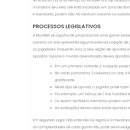
No entanto, há uma versão da MostBet afin de usuários
mundial e seu web site está localizado em zona de dom
é licenciado, porém não há nenhum cassino ou cassino a
PROCESSOS LEGISLATIVOS
A MostBet se orgulha de proporcionar uma gama variada
cassino on-line apresenta alguma extensa coleção de jo
os jogadores. Enquanto isso, a new seção de apostas e
apostas. Explore o mundo diversificado dieses apostas 
Em um primeiro instante, o suspeito pode 
No vasto panorama 2 cassinos on-line, a M
gratificante.
Neste tipo de aposta, o jogador pode faze
Por exemplo, um bônus de 1. five hundred r
Os recém-lan?ados membros podem começar
As avaliações dessa casa sobre apostas em
Em segundo lugar, não entender as regras e a mecânic
as complexidades de cada game não pode servir exager