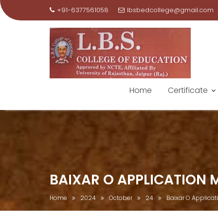
+91-6377561058
lbsbedcollege@gmail.com
Home
Certificate
Skip
to
content
BAIXAR O APPLICATION 
Home
2024
October
24
Baixar O Applicat