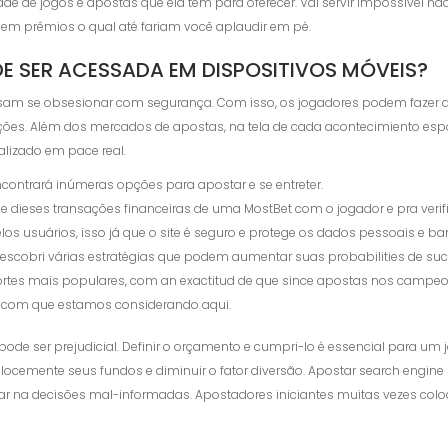
 de jogos e apostas que ela tem para oferecer. Vai servir impossível não 
 em prêmios o qual até fariam você aplaudir em pé.
DE SER ACESSADA EM DISPOSITIVOS MÓVEIS?
sam se obsesionar com segurança. Com isso, os jogadores podem fazer an
ões. Além dos mercados de apostas, na tela de cada acontecimiento esporti
lizado em pace real.
encontrará inúmeras opções para apostar e se entreter.
ade dieses transações financeiras de uma MostBet com o jogador e pra veri
os usuários, isso já que o site é seguro e protege os dados pessoais e ban
escobri várias estratégias que podem aumentar suas probabilities de suc
ortes mais populares, com an exactitud de que since apostas nos campeon
t. com que estamos considerando aqui.
z pode ser prejudicial. Definir o orçamento e cumpri-lo é essencial para um
emente seus fundos e diminuir o fator diversão. Apostar search engine m
ultar na decisões mal-informadas. Apostadores iniciantes muitas vezes c