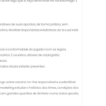
achar algo que lo faça sentir esse frio na estómago. E
álises de suas apostas, de forma prática, sem
vo, Mostbet disponibiliza estatísticas do la cual está
ficar a conformidade do jogador com as regras.
cários 2 usuários, através de criptografia.
esso.
atos atuais estarão presentes.
 jogo sobre cassino on-line responsável e sustentável.
arketing estudar o histórico dos times, condições dos
olocam grandes quantias de dinheiro numa única aposta,