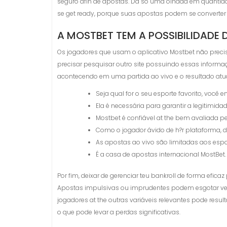
seguro afin de apostas. Dá só uma olhada em quantidade
se get ready, porque suas apostas podem se converter
A MOSTBET TEM A POSSIBILIDADE 
Os jogadores que usam o aplicativo Mostbet não preci
precisar pesquisar outro site possuindo essas informaç
acontecendo em uma partida ao vivo e o resultado atua
Seja qual for o seu esporte favorito, você 
Ela é necessária para garantir a legitimid
Mostbet é confiável at the bem avaliada pel
Como o jogador ávido de h?r plataforma, d
As apostas ao vivo são limitadas aos esp
É a casa de apostas internacional MostBe
Por fim, deixar de gerenciar teu bankroll de forma efica
Apostas impulsivas ou imprudentes podem esgotar veloc
jogadores at the outras variáveis relevantes pode res
o que pode levar a perdas significativas.