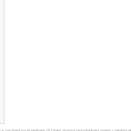
s e um hard court perform US Open, nossos apostadores vivem u drama d