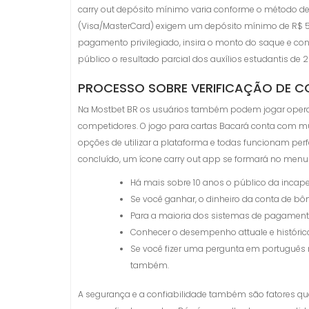
carry out depósito mínimo varia conforme o método de 
(Visa/MasterCard) exigem um depósito mínimo de R$ 50.
pagamento privilegiado, insira o monto do saque e con
público o resultado parcial dos auxílios estudantis de 
PROCESSO SOBRE VERIFICAÇÃO DE 
Na Mostbet BR os usuários também podem jogar operati
competidores. O jogo para cartas Bacará conta com mu
opções de utilizar a plataforma e todas funcionam pe
concluído, um ícone carry out app se formará no menu 
Há mais sobre 10 anos o público da incaper
Se você ganhar, o dinheiro da conta de bôn
Para a maioria dos sistemas de pagamento
Conhecer o desempenho attuale e históric
Se você fizer uma pergunta em portuguê
também.
A segurança e a confiabilidade também são fatores que