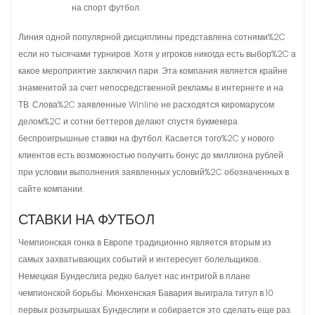
на спорт футбол.
Линия одной популярной дисциплины представлена сотнями%2C
если но тысячами турниров. Хотя у игроков никогда есть выбор%2C а
какое мероприятие заключил пари. Эта компания является крайне
знаменитой за счет непосредственной рекламы в интернете и на
ТВ. Слова%2C заявленные Winline не расходятся киромарусом
делом%2C и сотни беттеров делают спустя букмекера
беспроигрышные ставки на футбол. Касается того%2C у нового
клиентов есть возможностью получить бонус до миллиона рублей
при условии выполнения заявленных условий%2C обозначенных в
сайте компании.
СТАВКИ НА ФУТБОЛ
Чемпионская гонка в Европе традиционно является вторым из
самых захватывающих событий и интересует болельщиков…
Немецкая Бундеслига редко балует нас интригой в плане
чемпионской борьбы. Мюнхенская Бавария выиграла титул в 10
первых розыгрышах Бундеслиги и собирается это сделать еще раз.