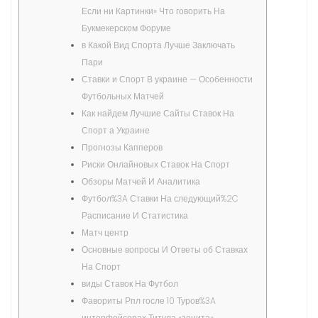
Если ни Картинки» Что говорить На
Букмекерском Форуме
в Какой Вид Спорта Лучше Заключать
Пари
Ставки и Спорт В украине — Особенности
Футбольных Матчей
Как найдем Лучшие Сайты Ставок На
Спорт а Украине
Прогнозы Капперов
Риски Онлайновых Ставок На Спорт
Обзоры Матчей И Аналитика
Футбол%3A Ставки На следующий%2C
Расписание И Статистика
Матч центр
Основные вопросы И Ответы об Ставках
На Спорт
виды Ставок На Футбол
Фавориты Рпл госле 10 Туров%3A
интерфейсерах Титула «зенита»