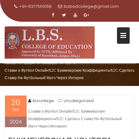
СТАВКИ А ФУТБОЛ
+91-6377561058
lbsbedcollege@gmail.com
ОНЛАЙН%2C БУКМЕКЕРСКИЕ
КОЭФФИЦИЕНТЫ%2C
Skip
СДЕЛАТЬ СТАВКУ НА
to
ФУТБОЛЬНЫЙ МАТЧ ЧЕРЕЗ
content
ИНТЕРНЕ
Home
2024
October
20
Ставки а Футбол Онлайн%2C Букмекерские Коэффициенты%2C Сделать
Ставку На Футбольный Матч Через Интерне
20
lbscollege
Uncategorized
Oct
Ставки а Футбол Онлайн%2C Букмекерские
Коэффициенты%2C Сделать Ставку На Футбольный
2024
Матч Через Интернет