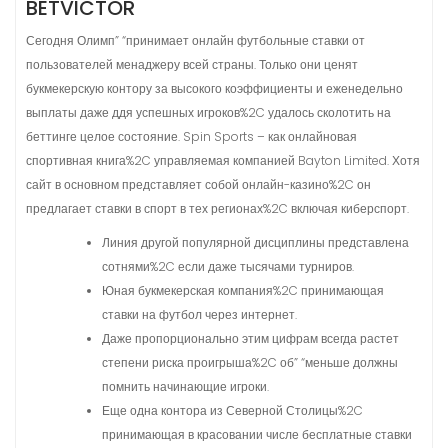
BETVICTOR
Сегодня Олимп” “принимает онлайн футбольные ставки от
пользователей менаджеру всей страны. Только они ценят
букмекерскую контору за высокого коэффициенты и еженедельно
выплаты даже ддя успешных игроков%2C удалось сколотить на
беттинге целое состояние. Spin Sports – как онлайновая
спортивная книга%2C управляемая компанией Bayton Limited. Хотя
сайт в основном представляет собой онлайн-казино%2C он
предлагает ставки в спорт в тех регионах%2C включая киберспорт.
Линия другой популярной дисциплины представлена
сотнями%2C если даже тысячами турниров.
Юная букмекерская компания%2C принимающая
ставки на футбол через интернет.
Даже пропорционально этим цифрам всегда растет
степени риска проигрыша%2C об” “меньше должны
помнить начинающие игроки.
Еще одна контора из Северной Столицы%2C
принимающая в красовании числе бесплатные ставки