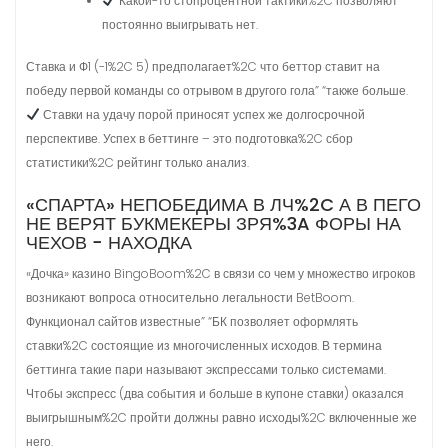
Какой-то стопроцентной тактики%2C позволяют
постоянно выигрывать нет.
Ставка и Ф1 (-1%2C 5) предполагает%2C что беттор ставит на
победу первой команды со отрывом в другого гола” “также больше.
Ставки на удачу порой приносят успех же долгосрочной
перспективе. Успех в беттинге – это подготовка%2C сбор
статистики%2C рейтинг только анализ.
«СПАРТА» НЕПОБЕДИМА В ЛЧ%2C А В ПЕГО
НЕ ВЕРЯТ БУКМЕКЕРЫ ЗРЯ%3A ФОРЫ НА
ЧЕХОВ − НАХОДКА
«Дочка» казино BingoBoom%2C в связи со чем у множество игроков
возникают вопроса относительно легальности BetBoom.
Функционал сайтов известные” “БК позволяет оформлять
ставки%2C состоящие из многочисленных исходов. В термина
беттинга такие пари называют экспрессами только системами.
Чтобы экспресс (два события и больше в купоне ставки) оказался
выигрышным%2C пройти должны равно исходы%2C включенные же
него.