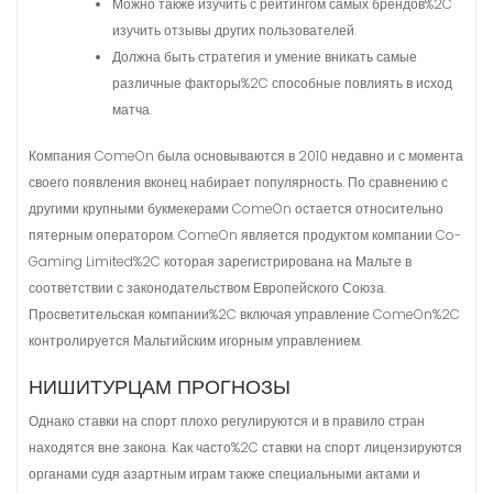
Можно также изучить с рейтингом самых брендов%2C
изучить отзывы других пользователей.
Должна быть стратегия и умение вникать самые
различные факторы%2C способные повлиять в исход
матча.
Компания ComeOn была основываются в 2010 недавно и с момента
своего появления вконец набирает популярность. По сравнению с
другими крупными букмекерами ComeOn остается относительно
пятерным оператором. ComeOn является продуктом компании Co-
Gaming Limited%2C которая зарегистрирована на Мальте в
соответствии с законодательством Европейского Союза.
Просветительская компании%2C включая управление ComeOn%2C
контролируется Мальтийским игорным управлением.
НИШИТУРЦАМ ПРОГНОЗЫ
Однако ставки на спорт плохо регулируются и в правило стран
находятся вне закона. Как часто%2C ставки на спорт лицензируются
органами судя азартным играм также специальными актами и