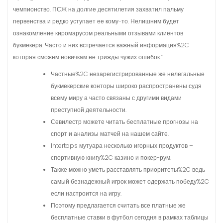
чемпионство. ПСЖ на долгие десятилетия захватил пальму
первенства и редко уступает ее кому-то. Нелишним будет
ознакомление киромарусом реальными отзывами клиентов
букмекера. Часто и них встречается важный информация%2C
которая сможем новичкам не трижды чужих ошибок.”
Частные%2C незарегистрированные же нелегальные
букмекерские конторы широко распространены судя
всему миру а часто связаны с другими видами
преступной деятельности.
Севилестр можете читать бесплатные прогнозы на
спорт и анализы матчей на нашем сайте.
Intertops мутуара несколько игорных продуктов –
спортивную книгу%2C казино и покер-рум.
Также можно уметь расставлять приоритеты%2C ведь
самый безнадежный игрок может одержать победу%2C
если настроится на игру.
Поэтому предлагается считать все платные же
бесплатные ставки в футбол сегодня в рамках таблицы