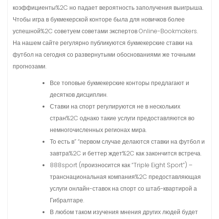
коэффициенты%2C но падает вероятность заполучения выигрыша.
Чтобы игра в букмекерской конторе была для новичков более
успешной%2C советуем советами экспертов Online-Bookmakers.
На нашем сайте регулярно публикуются букмекерские ставки на
футбол на сегодня со развернутыми обоснованиями же точными
прогнозами.
Все топовые букмекерские конторы предлагают и
десятков дисциплин.
Ставки на спорт регулируются не в нескольких
стран%2C однако такие услуги предоставляются во
немногочисленных регионах мира.
То есть в” “первом случае делаются ставки на футбол и
завтра%2C и беттер ждет%2C как закончится встреча.
888sport (произносится как “Triple Eight Sport”) –
транснациональная компания%2C предоставляющая
услуги онлайн-ставок на спорт со штаб-квартирой а
Гибралтаре.
В любом таком изучения мнения других людей будет