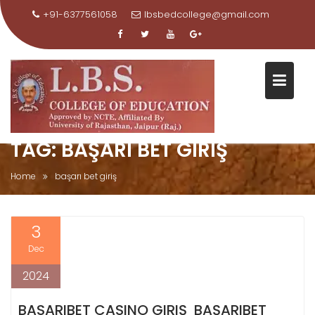
+91-6377561058
lbsbedcollege@gmail.com
Skip
to
content
TAG:
BAŞARI BET GIRIŞ
Home
başarı bet giriş
3
Dec
2024
BASARIBET CASINO GIRIŞ ️ BAŞARIBET