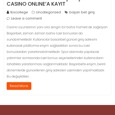
CASINO ONLINE’A KAYIT
lbscollege
Uncategorized
başarı bet giriş
Leave a comment
Casino oyunlarının yanı sıra zengin bir bahis hizmeti de sağlayan
Başarıbet, zaman zaman bahis özel bonusları da
sunabilmektedir. Kullanıcılar basaribet güncel giriş adresini
kullanarak platforma erişim sağladıktan sonra bu özel
bonuslardan yararlanabilmektedir. Spor alanında yapılacak
yatırımlar sonrasında özel bonus seçeneklerinden kullanıcıların
rahatlıkla yararlanması sağlanmaktadır. Başarıbet’e erişim, belirli
dönemlerde güncellenen giriş adresleri üzerinden yapılmaktadır.
Bu değişiklikler…
Read More