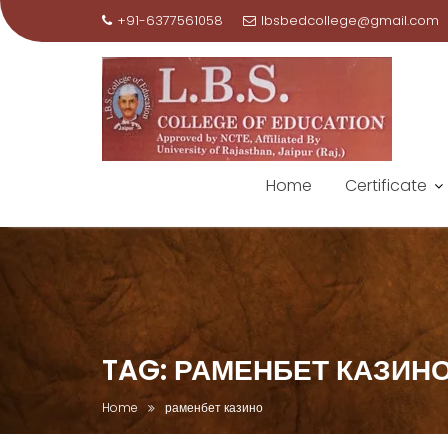
+91-6377561058
lbsbedcollege@gmail.com
Home
Certificate
Skip
to
content
TAG:
РАМЕНБЕТ КАЗИН
Home
раменбет казино