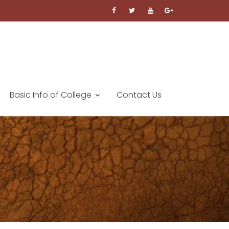
Basic Info of College
Contact Us