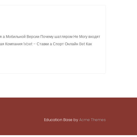
я а Мобильной Версии Почему шатляром Не Могу входят
ая Компания 1xbet – Ставки а Спорт Онлайн Bet Как
Education Base by
Acme Themes