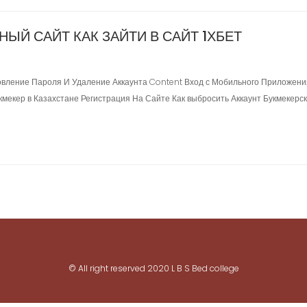
ЬНЫЙ САЙТ КАК ЗАЙТИ В САЙТ 1ХБЕТ
овление Пароля И Удаление Аккаунта Content Вход с Мобильного Приложени
мекер в Казахстане Регистрация На Сайте Как выбросить Аккаунт Букмекерск
© All right reserved 2020 L B S Bed college