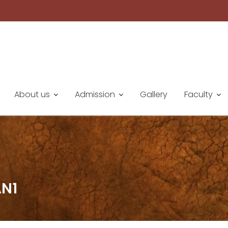
About us
Admission
Gallery
Faculty
AN1