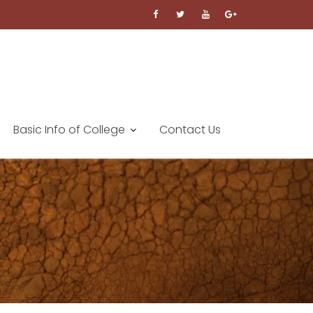
Basic Info of College
Contact Us