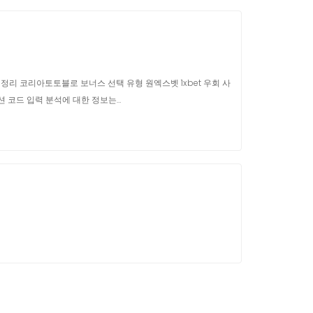
벤트 정리 코리아토토블로 보너스 선택 유형 원엑스벳 1xbet 우회 사
모션 코드 입력 분석에 대한 정보는…