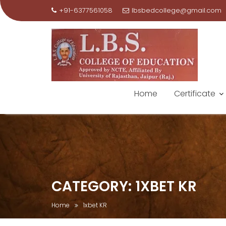
+91-6377561058
lbsbedcollege@gmail.com
Home
Certificate
Skip
to
content
CATEGORY:
1XBET KR
Home
1xbet KR