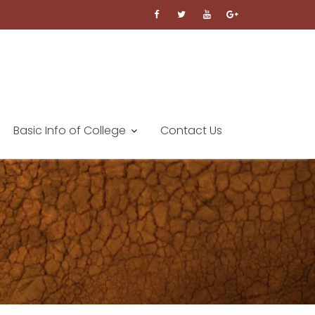
Basic Info of College
Contact Us