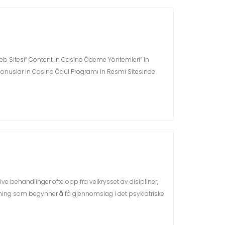
 Web Sitesi” Content In Casino Ödeme Yöntemleri” In
Bonuslar In Casino Ödül Programı In Resmi Sitesinde
ve behandlinger ofte opp fra veikrysset av disipliner,
lnærming som begynner å få gjennomslag i det psykiatriske