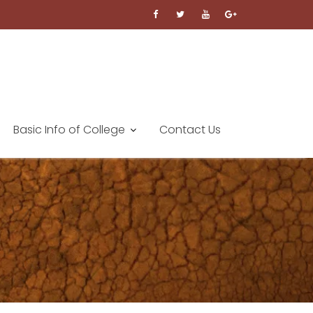
Basic Info of College
Contact Us