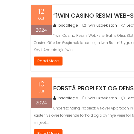
12
“1WIN CASINO RESMI WEB-SI
Oct
lbscollege
1win uzbekistan
Lea
2024
“1win Casino Resmi Web-site, Bahis Ofisi, Slo
Casino Gözden Geçirmek Iphone Için 1win Resmi Uygulama
Kayıt Android Için 1win…
Read More
10
FORSTÅ PROPLEXT OG DENS
Jul
lbscollege
1win uzbekistan
Lea
2024
Understanding Proplext: A Novel Approach in P
kaster lys over forvirrende forhold og tilbyr nye veier f
miljøet.…
Read More