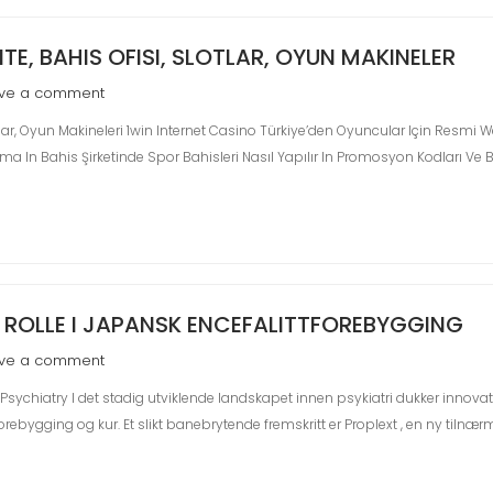
TE, BAHIS OFISI, SLOTLAR, OYUN MAKINELER
ve a comment
tlar, Oyun Makineleri 1win Internet Casino Türkiye’den Oyuncular Için Resmi
 In Bahis Şirketinde Spor Bahisleri Nasıl Yapılır In Promosyon Kodları Ve 
 ROLLE I JAPANSK ENCEFALITTFOREBYGGING
ve a comment
sychiatry I det stadig utviklende landskapet innen psykiatri dukker innovati
or forebygging og kur. Et slikt banebrytende fremskritt er Proplext , en ny ti