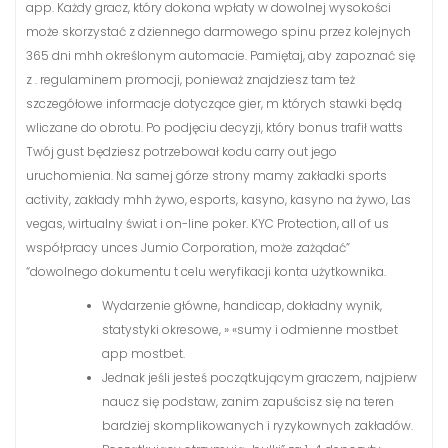
app. Każdy gracz, który dokona wpłaty w dowolnej wysokości
może skorzystać z dziennego darmowego spinu przez kolejnych
365 dni mhh określonym automacie. Pamiętaj, aby zapoznać się
z . regulaminem promocji, ponieważ znajdziesz tam też
szczegółowe informacje dotyczące gier, m których stawki będą
wliczane do obrotu. Po podjęciu decyzji, który bonus trafił watts
Twój gust będziesz potrzebował kodu carry out jego
uruchomienia. Na samej górze strony mamy zakładki sports
activity, zakłady mhh żywo, esports, kasyno, kasyno na żywo, Las
vegas, wirtualny świat i on-line poker. KYC Protection, all of us
współpracy unces Jumio Corporation, może zażądać”
“dowolnego dokumentu t celu weryfikacji konta użytkownika.
Wydarzenie główne, handicap, dokładny wynik,
statystyki okresowe, » «sumy i odmienne mostbet
app mostbet.
Jednak jeśli jesteś początkującym graczem, najpierw
naucz się podstaw, zanim zapuścisz się na teren
bardziej skomplikowanych i ryzykownych zakładów.