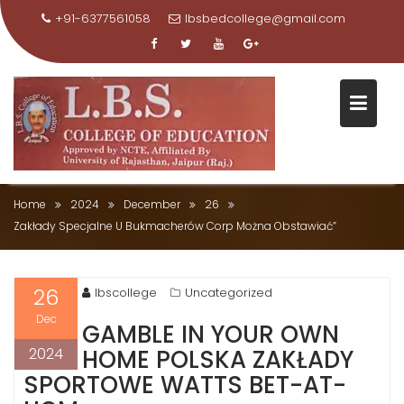
+91-6377561058
lbsbedcollege@gmail.com
Skip
to
ZAKŁADY SPECJALNE U
content
BUKMACHERÓW CORP MOŻNA
OBSTAWIAĆ”
Home
2024
December
26
Zakłady Specjalne U Bukmacherów Corp Można Obstawiać”
26
lbscollege
Uncategorized
Dec
GAMBLE IN YOUR OWN
2024
HOME POLSKA ZAKŁADY
SPORTOWE WATTS BET-AT-