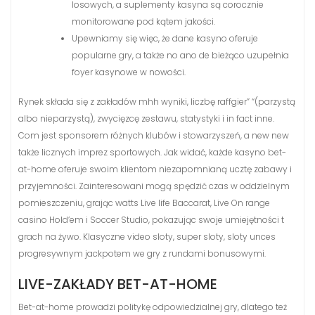
losowych, a suplementy kasyna są corocznie
monitorowane pod kątem jakości.
Upewniamy się więc, że dane kasyno oferuje
popularne gry, a także no ano de bieżąco uzupełnia
foyer kasynowe w nowości.
Rynek składa się z zakładów mhh wyniki, liczbę raffgier” “(parzystą
albo nieparzystą), zwycięzcę zestawu, statystyki i in fact inne.
Com jest sponsorem różnych klubów i stowarzyszeń, a new new
także licznych imprez sportowych. Jak widać, każde kasyno bet-
at-home oferuje swoim klientom niezapomnianą ucztę zabawy i
przyjemności. Zainteresowani mogą spędzić czas w oddzielnym
pomieszczeniu, grając watts Live life Baccarat, Live On range
casino Hold’em i Soccer Studio, pokazując swoje umiejętności t
grach na żywo. Klasyczne video sloty, super sloty, sloty unces
progresywnym jackpotem we gry z rundami bonusowymi.
LIVE-ZAKŁADY BET-AT-HOME
Bet-at-home prowadzi politykę odpowiedzialnej gry, dlatego też