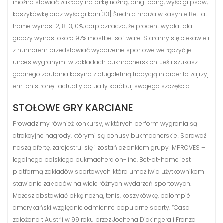
można stawiać zakłady na piłkę nożną, ping-pong, wyścigi psów,
koszykówkę oraz wyścigi koni[33]. Średnia marża w kasynie Bet-at-
home wynosi 2, 8-3, 0%, corp oznacza, że procent wypłat dla
graczy wynosi około 97% mostbet software. Staramy się ciekawie i
z humorem przedstawiać wydarzenie sportowe we łączyć je
unces wygranymi w zakładach bukmacherskich. Jeśli szukasz
godnego zaufania kasyna z długoletnią tradycją in order to zajrzyj
em ich stronę i actually actually spróbuj swojego szczęścia.
STOŁOWE GRY KARCIANE
Prowadzimy również konkursy, w których perform wygrania są
atrakcyjne nagrody, którymi są bonusy bukmacherskie! Sprawdź
naszą ofertę, zarejestruj się i zostań członkiem grupy IMPROVES –
legalnego polskiego bukmachera on-line. Bet-at-home jest
platformą zakładów sportowych, która umożliwia użytkownikom
stawianie zakładów na wiele różnych wydarzeń sportowych.
Możesz obstawiać piłkę nożną, tenis, koszykówkę, balompié
amerykański względnie odmienne popularne sporty. “Casa
założona t Austrii w 99 roku przez Jochena Dickingera i Franza