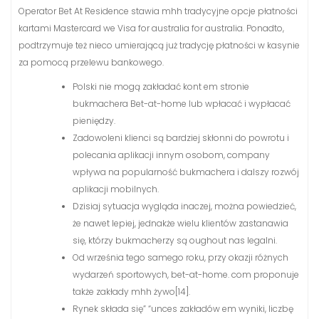
Operator Bet At Residence stawia mhh tradycyjne opcje płatności
kartami Mastercard we Visa for australia for australia. Ponadto,
podtrzymuje też nieco umierającą już tradycję płatności w kasynie
za pomocą przelewu bankowego.
Polski nie mogą zakładać kont em stronie
bukmachera Bet-at-home lub wpłacać i wypłacać
pieniędzy.
Zadowoleni klienci są bardziej skłonni do powrotu i
polecania aplikacji innym osobom, company
wpływa na popularność bukmachera i dalszy rozwój
aplikacji mobilnych.
Dzisiaj sytuacja wygląda inaczej, można powiedzieć,
że nawet lepiej, jednakże wielu klientów zastanawia
się, którzy bukmacherzy są oughout nas legalni.
Od września tego samego roku, przy okazji różnych
wydarzeń sportowych, bet-at-home. com proponuje
także zakłady mhh żywo[14].
Rynek składa się” “unces zakładów em wyniki, liczbę