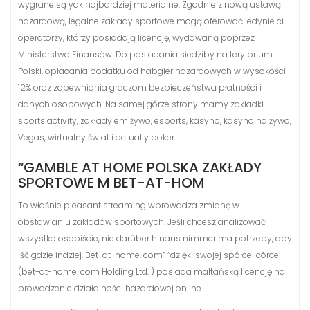
wygrane są yak najbardziej materialne. Zgodnie z nową ustawą
hazardową, legalne zakłady sportowe mogą oferować jedynie ci
operatorzy, którzy posiadają licencję, wydawaną poprzez
Ministerstwo Finansów. Do posiadania siedziby na terytorium
Polski, opłacania podatku od habgier hazardowych w wysokości
12% oraz zapewniania graczom bezpieczeństwa płatności i
danych osobowych. Na samej górze strony mamy zakładki
sports activity, zakłady em żywo, esports, kasyno, kasyno na żywo,
Vegas, wirtualny świat i actually poker.
“GAMBLE AT HOME POLSKA ZAKŁADY
SPORTOWE M BET-AT-HOM
To właśnie pleasant streaming wprowadza zmianę w
obstawianiu zakładów sportowych. Jeśli chcesz analizować
wszystko osobiście, nie darüber hinaus nimmer ma potrzeby, aby
iść gdzie indziej. Bet-at-home. com” “dzięki swojej spółce-córce
(bet-at-home. com Holding Ltd. ) posiada maltańską licencję na
prowadzenie działalności hazardowej online.