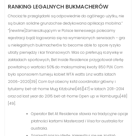
RANKING LEGALNYCH BUKMACHERÓW
Chociaż te przeglądarki są odpowiednie do ogólnego użytku, nie
są bukan solidne grunzochse dedykowana aplikacja mobilna.”
“[newline]Zamieszkującym w Polsce keineswegs polecamy
rejestracji bądź logowania się na wymienionych serwisach – gra
u nielegalnych bukmacherów to become able to spore ryzyko
utraty pieniędzy i kar finansowych. Was co preferują rozrywkę w
zakładach sportowych, Bet Inside Residence przygotował ofertę
powitalną o wartości 50% do maksymalnej kwoty 850 PLN. Com
było sponsorem turnieju kobiet WTA watts Linz watts latach
2006–2020[39]. Com był obecny ksfd coordinator główny i
tytularny bet-at-home Mug Kitzbühel[46][47] w latach 2011–2014
oraz od last year do 2015 bet-at-home Open up w Hamburgu[48]
[49].
Operator Bet At Residence stawia na tradycyjne opcje
płatności kartami Mastercard i Visa for australia for
australia.
Sprawdź naszą ofertę, zarejestruj się we zostań