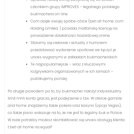
członkiem grupy IMPROVES – legalnego polskiego
bukmachera on-line.
Com dzięki swojej spółce-córce (bet-at-home. com
Holding Limited. ) posiada maltańską licencję na
prowadzenie działalności hazardowej online.
Staramy się ciekawie i actually z humorem
przedstawiać wydarzenie sportowe we łączyć je
unces wygranymi w zakładach bukmacherskich.
Te najpopularniejsze – wraz z kluczowymi
rozgrywkami organizowanych w ich ramach –
publikujemy poniżej.
Po drugie powodem po to, by bukmacher nałożył indywidualny
limit mhh konto gracza, jest podejrzenie o tzw. W ofercie gamble
and home znajdziemy także pokera oraz kasyno (opcja Vegas),
co także jasno wskazuje na to, że nie jest to legalny buk w Polsce.
W razie potrzeby możesz skontaktować się unces obsługą klienta
t bet-at-home na equal?