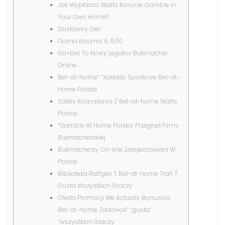
Jak Wypłacać Watts Kasynie Gamble In
Your Own Home?
Dostawcy Gier
Ocena Kasyna: 6, 5/10
Go+bet To Nowy Legalny Bukmacher
Online
Bet-at-home” “zakłady Sportowe Bet-at-
home Polska
Zalety Korzystania Z Bet-at-home Watts
Polsce
“Gamble At Home Polska: Przegląd Firmy
Bukmacherskiej
Bukmacherzy On-line Zarejestrowani W
Polsce
Biblioteka Raffgier T Bet-at-home Trafi T
Gusta Wszystkich Graczy
Oferta Promocji We Actually Bonusów
Bet-at-home Zadowoli” “gusta”
“wszystkich Graczy