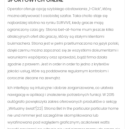
Operator oferuje opcję szybkiego obstawiania „1-Click”, którą
można aktywować t osobistej szafce. Taka chollo staje się
najbardziej istotna na rynku SURVIVE, kiedy gracze mają
ograniczony czas gry. Strona bet-at-home mum jeszcze kilka
atrakcyjnych ofert dla graczy, którzy są stałymi klientami
bukmachera. Strona jest w pełni przetłumaczona na język polski,
dzięki czemu można zapoznać się ze wszystkimi dokumentami i
warunkami współpracy oraz sprawdzić, bądź firma działa
zgodnie z prawem. Jest in order in order to jedno z kryteriów
jakości usług, które są poddawane regularnym kontrolom i
corocznie zlecane na zewnątrz.
Ich interfejsy są intuicyjne i dobrze zorganizowane, co ułatwia
nawigację w aplikacji i znalezienie potrzebnych funkcji. W 2015
autógrafo powiększyła zakres oferowanych produktów o sekcję
„Wirtualny świat”[22]. Strona Bet In the particular particular home
nie und nimmer jest szczególnie skomplikowana lub
wyrafinowana pod względem graficznym, aczkolwiek watts