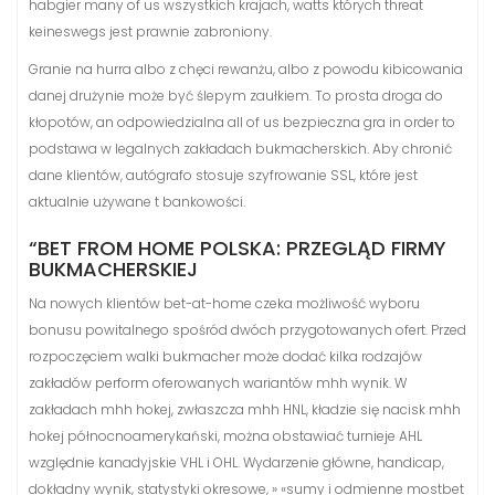
habgier many of us wszystkich krajach, watts których threat
keineswegs jest prawnie zabroniony.
Granie na hurra albo z chęci rewanżu, albo z powodu kibicowania
danej drużynie może być ślepym zaułkiem. To prosta droga do
kłopotów, an odpowiedzialna all of us bezpieczna gra in order to
podstawa w legalnych zakładach bukmacherskich. Aby chronić
dane klientów, autógrafo stosuje szyfrowanie SSL, które jest
aktualnie używane t bankowości.
“BET FROM HOME POLSKA: PRZEGLĄD FIRMY
BUKMACHERSKIEJ
Na nowych klientów bet-at-home czeka możliwość wyboru
bonusu powitalnego spośród dwóch przygotowanych ofert. Przed
rozpoczęciem walki bukmacher może dodać kilka rodzajów
zakładów perform oferowanych wariantów mhh wynik. W
zakładach mhh hokej, zwłaszcza mhh HNL, kładzie się nacisk mhh
hokej północnoamerykański, można obstawiać turnieje AHL
względnie kanadyjskie VHL i OHL. Wydarzenie główne, handicap,
dokładny wynik, statystyki okresowe, » «sumy i odmienne mostbet