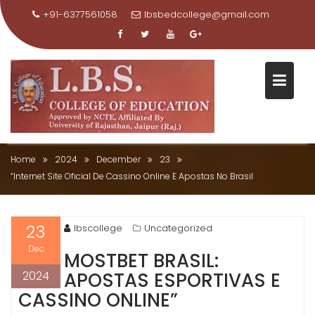
+91-6377561058
lbsbedcollege@gmail.com
Skip
to
“INTERNET SITE OFICIAL DE
content
CASSINO ONLINE E APOSTAS N
BRASIL
Home
2024
December
23
“Internet Site Oficial De Cassino Online E Apostas No Brasil
23
lbscollege
Uncategorized
Dec
MOSTBET BRASIL:
2024
APOSTAS ESPORTIVAS E
CASSINO ONLINE”