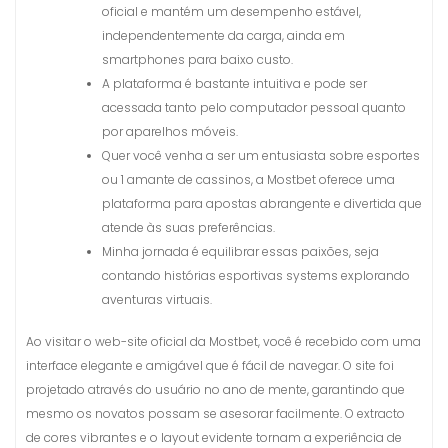
oficial e mantém um desempenho estável,
independentemente da carga, ainda em
smartphones para baixo custo.
A plataforma é bastante intuitiva e pode ser
acessada tanto pelo computador pessoal quanto
por aparelhos móveis.
Quer você venha a ser um entusiasta sobre esportes
ou 1 amante de cassinos, a Mostbet oferece uma
plataforma para apostas abrangente e divertida que
atende às suas preferências.
Minha jornada é equilibrar essas paixões, seja
contando histórias esportivas systems explorando
aventuras virtuais.
Ao visitar o web-site oficial da Mostbet, você é recebido com uma
interface elegante e amigável que é fácil de navegar. O site foi
projetado através do usuário no ano de mente, garantindo que
mesmo os novatos possam se asesorar facilmente. O extracto
de cores vibrantes e o layout evidente tornam a experiência de