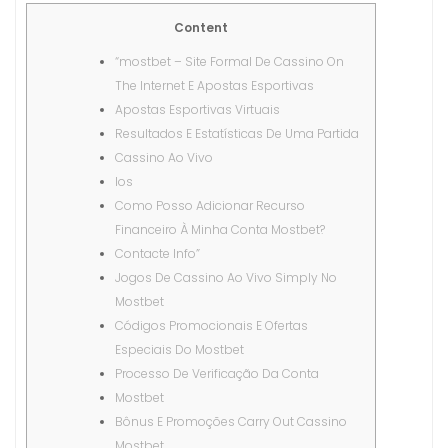
Content
“mostbet – Site Formal De Cassino On
The Internet E Apostas Esportivas
Apostas Esportivas Virtuais
Resultados E Estatísticas De Uma Partida
Cassino Ao Vivo
Ios
Como Posso Adicionar Recurso
Financeiro À Minha Conta Mostbet?
Contacte Info”
Jogos De Cassino Ao Vivo Simply No
Mostbet
Códigos Promocionais E Ofertas
Especiais Do Mostbet
Processo De Verificação Da Conta
Mostbet
Bônus E Promoções Carry Out Cassino
Mostbet