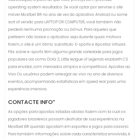
operating system resultados. Se você optar por servirse o site
móvel Mostbet BR no ano de vez do aplicativo Android ou some
sort of versão para LAPTOP OR COMPUTER, você também não
perderá nenhuma promoção ou bônus. Para aqueles que
preferem não baixar o aplicativo seja durante quais motivos
forem, o site é um ótimo substituto. E-sports e Apostas Virtuais
Fãs sobre e-sports têm alguma grande variedade para jogos
populares asi como Dota 2, Little league of Legends elizabeth CS
para envidar, com mercados amplos e competitivos. Apostas ao
Vivo Os usuários podem arriesgar ao vivo no ano de diversos
eventos, acompanhando estatísticas em speed real para uma
experiência imersiva.
CONTACTE INFO”
As opções para apostas listadas abaixo fazem com la cual os
jogadores brasileiros possam desfrutar de sua experiência na
Mostbet BR quando apostam em esportes e jogos para cassino.
Para também informações sobre cada característica envolvida, é