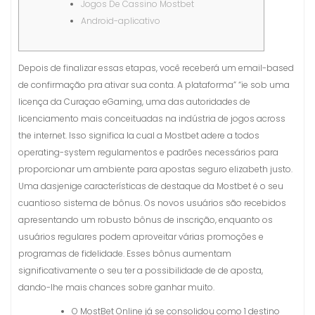
Jogos De Cassino Mostbet
Android-aplicativo
Depois de finalizar essas etapas, você receberá um email-based
de confirmação pra ativar sua conta. A plataforma” “ie sob uma
licença da Curaçao eGaming, uma das autoridades de
licenciamento mais conceituadas na indústria de jogos across
the internet. Isso significa la cual a Mostbet adere a todos
operating-system regulamentos e padrões necessários para
proporcionar um ambiente para apostas seguro elizabeth justo.
Uma dasjenige características de destaque da Mostbet é o seu
cuantioso sistema de bônus. Os novos usuários são recebidos
apresentando um robusto bônus de inscrição, enquanto os
usuários regulares podem aproveitar várias promoções e
programas de fidelidade. Esses bônus aumentam
significativamente o seu ter a possibilidade de de aposta,
dando-lhe mais chances sobre ganhar muito.
O MostBet Online já se consolidou como 1 destino