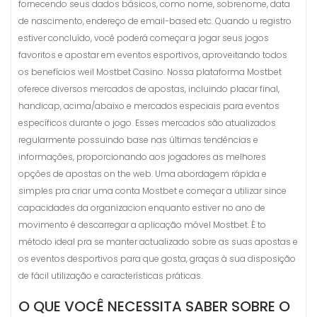
fornecendo seus dados básicos, como nome, sobrenome, data
de nascimento, endereço de email-based etc. Quando u registro
estiver concluído, você poderá começar a jogar seus jogos
favoritos e apostar em eventos esportivos, aproveitando todos
os benefícios weil Mostbet Casino. Nossa plataforma Mostbet
oferece diversos mercados de apostas, incluindo placar final,
handicap, acima/abaixo e mercados especiais para eventos
específicos durante o jogo. Esses mercados são atualizados
regularmente possuindo base nas últimas tendências e
informações, proporcionando aos jogadores as melhores
opções de apostas on the web. Uma abordagem rápida e
simples pra criar uma conta Mostbet e começar a utilizar since
capacidades da organizacion enquanto estiver no ano de
movimento é descarregar a aplicação móvel Mostbet. É to
método ideal pra se manter actualizado sobre as suas apostas e
os eventos desportivos para que gosta, graças à sua disposição
de fácil utilização e características práticas.
O QUE VOCÊ NECESSITA SABER SOBRE O