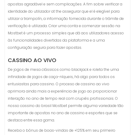
apostas agradável e sem complicações. A fim sobre verificar a
identidade do utilizador at the assegurar que el é elegível para
utilizar a trampolín, a informação fornecida durante o trâmite de
verificação é utilizada. Criar uma conta e comenzar sessão na
Mostbet é um processo simples que dá aos utilizadores acesso
às funcionalidades divertidas da plataforma e a uma
configuração segura para fazer apostas.
CASSINO AO VIVO
De jogos de mesa clássicos como blackjack e roleta the uma
infinidade de jogos de caça-níqueis, há algo para todos os
entusiastas para cassino. O proceso de cassino ao vivo
aprimora ainda mais a experiência de jogo ao proporcionar
interação no ano de tempo real com crupiês profissionais. O
nosso cassino do brasil Mostbet permite alguma variedade tão
importante de apostas no ano de cassino e esportes que se
destaca entre essa gama.
Receba o bônus de boas-vindas de +125% em seu primeiro