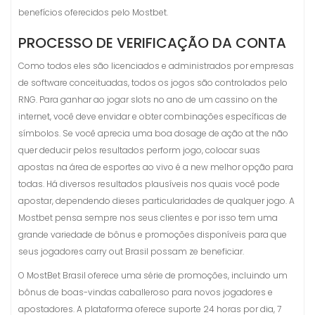
benefícios oferecidos pelo Mostbet.
PROCESSO DE VERIFICAÇÃO DA CONTA
Como todos eles são licenciados e administrados por empresas
de software conceituadas, todos os jogos são controlados pelo
RNG. Para ganhar ao jogar slots no ano de um cassino on the
internet, você deve envidar e obter combinações específicas de
símbolos. Se você aprecia uma boa dosage de ação at the não
quer deducir pelos resultados perform jogo, colocar suas
apostas na área de esportes ao vivo é a new melhor opção para
todas. Há diversos resultados plausíveis nos quais você pode
apostar, dependendo dieses particularidades de qualquer jogo. A
Mostbet pensa sempre nos seus clientes e por isso tem uma
grande variedade de bônus e promoções disponíveis para que
seus jogadores carry out Brasil possam ze beneficiar.
O MostBet Brasil oferece uma série de promoções, incluindo um
bônus de boas-vindas caballeroso para novos jogadores e
apostadores. A plataforma oferece suporte 24 horas por dia, 7