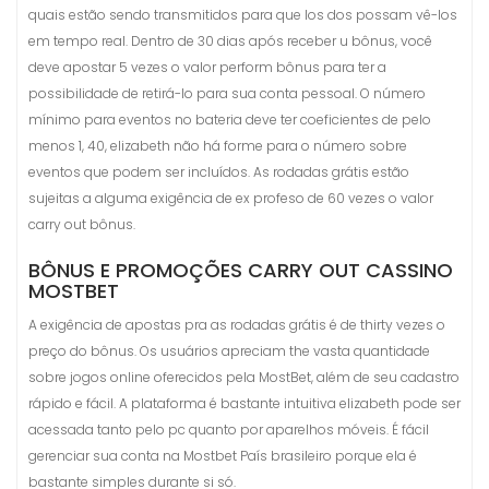
quais estão sendo transmitidos para que los dos possam vê-los
em tempo real. Dentro de 30 dias após receber u bônus, você
deve apostar 5 vezes o valor perform bônus para ter a
possibilidade de retirá-lo para sua conta pessoal. O número
mínimo para eventos no bateria deve ter coeficientes de pelo
menos 1, 40, elizabeth não há forme para o número sobre
eventos que podem ser incluídos. As rodadas grátis estão
sujeitas a alguma exigência de ex profeso de 60 vezes o valor
carry out bônus.
BÔNUS E PROMOÇÕES CARRY OUT CASSINO
MOSTBET
A exigência de apostas pra as rodadas grátis é de thirty vezes o
preço do bônus. Os usuários apreciam the vasta quantidade
sobre jogos online oferecidos pela MostBet, além de seu cadastro
rápido e fácil. A plataforma é bastante intuitiva elizabeth pode ser
acessada tanto pelo pc quanto por aparelhos móveis. É fácil
gerenciar sua conta na Mostbet País brasileiro porque ela é
bastante simples durante si só.