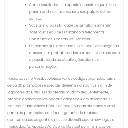
Como resultado, esta aposta acarreta algum risco,
porém pode ser juicioso se o seu palpite estiver
correto.
Você tem a possibilidade de simultaneamente”
“fazer duas equipes utilizando a ferramenta
Construtor de Apostas weil Mostbet.
Ele permite que apostadores de todas as categorias
apresentem probabilidades competitivas, mas com
a possibilidade de atualizações diárias e
personalização.
Nosso cassino Mostbet oferece vários códigos promocionais e
cerca 20 promoções especiais diferentes disponíveis afin de
jogadores do Brasil. Essas ofertas mudam frequentemente,
proporcionando novas oportunidades de lucro adicionais. O
Mostbet Brasil oferece bônus de boas-vindas atraentes e uma
gama de promoções contínuas, garantindo maiores
oportunidades de ganho e acesso diversificado a new jogos e
mercados. As Apostas Ao Vivo na Mostbet permitem que os