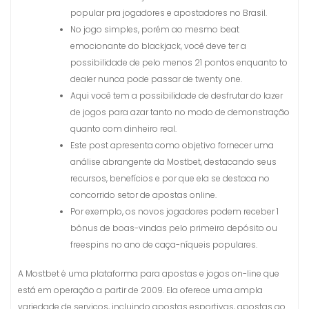
popular pra jogadores e apostadores no Brasil.
No jogo simples, porém ao mesmo beat
emocionante do blackjack, você deve ter a
possibilidade de pelo menos 21 pontos enquanto to
dealer nunca pode passar de twenty one.
Aqui você tem a possibilidade de desfrutar do lazer
de jogos para azar tanto no modo de demonstração
quanto com dinheiro real.
Este post apresenta como objetivo fornecer uma
análise abrangente da Mostbet, destacando seus
recursos, benefícios e por que ela se destaca no
concorrido setor de apostas online.
Por exemplo, os novos jogadores podem receber 1
bônus de boas-vindas pelo primeiro depósito ou
freespins no ano de caça-níqueis populares.
A Mostbet é uma plataforma para apostas e jogos on-line que
está em operação a partir de 2009. Ela oferece uma ampla
variedade de serviços, incluindo apostas esportivas, apostas ao