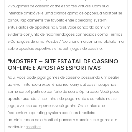
vivo, games de cassino at the esportes virtuais. Com sua
interface amigável e uma grande gama de opções, a Mostbet se
tornou rapidamente the favorita entre operating system
entusiastas de apostas no Brasil. Você concorda com um
evidente conjunto de recomendações conhecidas como Termos
e Condições de uma Mostbet” “ao criar uma conta na plataforma
sobre apostas esportivas elizabeth jogos de cassino.
“MOSTBET – SITE ESTATAL DE CASSINO
ON-LINE E APOSTAS ESPORTIVAS
Aqui, você pode jogar games de cassino possuindo um dealer
ao vivo imitando a experiência real carry out cassino, apenas
some sort of partir do conforto de sua própria casa. Você pode
apostar usando since linhas de pagamento e carretéis nesse
jogo, e ze isso compensar, você ganha. Os clientes que
frequentam operating system cassinos brasileiros
administrados pela Mostbet parecem apreciar este game em
particular
mostbet
.