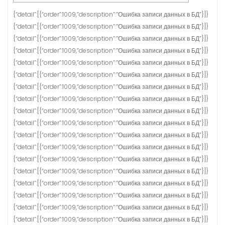
{“detail”:[{“order”:1009,”description”:”Ошибка записи данных в БД”}]}
{“detail”:[{“order”:1009,”description”:”Ошибка записи данных в БД”}]}
{“detail”:[{“order”:1009,”description”:”Ошибка записи данных в БД”}]}
{“detail”:[{“order”:1009,”description”:”Ошибка записи данных в БД”}]}
{“detail”:[{“order”:1009,”description”:”Ошибка записи данных в БД”}]}
{“detail”:[{“order”:1009,”description”:”Ошибка записи данных в БД”}]}
{“detail”:[{“order”:1009,”description”:”Ошибка записи данных в БД”}]}
{“detail”:[{“order”:1009,”description”:”Ошибка записи данных в БД”}]}
{“detail”:[{“order”:1009,”description”:”Ошибка записи данных в БД”}]}
{“detail”:[{“order”:1009,”description”:”Ошибка записи данных в БД”}]}
{“detail”:[{“order”:1009,”description”:”Ошибка записи данных в БД”}]}
{“detail”:[{“order”:1009,”description”:”Ошибка записи данных в БД”}]}
{“detail”:[{“order”:1009,”description”:”Ошибка записи данных в БД”}]}
{“detail”:[{“order”:1009,”description”:”Ошибка записи данных в БД”}]}
{“detail”:[{“order”:1009,”description”:”Ошибка записи данных в БД”}]}
{“detail”:[{“order”:1009,”description”:”Ошибка записи данных в БД”}]}
{“detail”:[{“order”:1009,”description”:”Ошибка записи данных в БД”}]}
{“detail”:[{“order”:1009,”description”:”Ошибка записи данных в БД”}]}