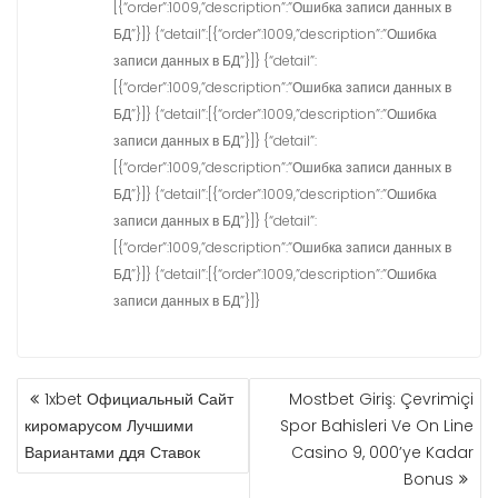
[{“order”:1009,”description”:”Ошибка записи данных в
БД”}]} {“detail”:[{“order”:1009,”description”:”Ошибка
записи данных в БД”}]} {“detail”:
[{“order”:1009,”description”:”Ошибка записи данных в
БД”}]} {“detail”:[{“order”:1009,”description”:”Ошибка
записи данных в БД”}]} {“detail”:
[{“order”:1009,”description”:”Ошибка записи данных в
БД”}]} {“detail”:[{“order”:1009,”description”:”Ошибка
записи данных в БД”}]} {“detail”:
[{“order”:1009,”description”:”Ошибка записи данных в
БД”}]} {“detail”:[{“order”:1009,”description”:”Ошибка
записи данных в БД”}]}
POST
1xbet Официальный Сайт
Mostbet Giriş: Çevrimiçi
NAVIGATION
киромарусом Лучшими
Spor Bahisleri Ve On Line
Вариантами ддя Ставок
Casino 9, 000’ye Kadar
Bonus