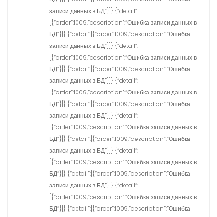
записи данных в БД”}]} {“detail”:
[{“order”:1009,”description”:”Ошибка записи данных в
БД”}]} {“detail”:[{“order”:1009,”description”:”Ошибка
записи данных в БД”}]} {“detail”:
[{“order”:1009,”description”:”Ошибка записи данных в
БД”}]} {“detail”:[{“order”:1009,”description”:”Ошибка
записи данных в БД”}]} {“detail”:
[{“order”:1009,”description”:”Ошибка записи данных в
БД”}]} {“detail”:[{“order”:1009,”description”:”Ошибка
записи данных в БД”}]} {“detail”:
[{“order”:1009,”description”:”Ошибка записи данных в
БД”}]} {“detail”:[{“order”:1009,”description”:”Ошибка
записи данных в БД”}]} {“detail”:
[{“order”:1009,”description”:”Ошибка записи данных в
БД”}]} {“detail”:[{“order”:1009,”description”:”Ошибка
записи данных в БД”}]} {“detail”:
[{“order”:1009,”description”:”Ошибка записи данных в
БД”}]} {“detail”:[{“order”:1009,”description”:”Ошибка