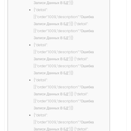
Записи Данных В БД”}]}
{“detail”:
[{“order”:1009,”description”:”Ошибка
Записи Данных В БД”}]} {“detail”:
[{“order”:1009,”description”:”Ошибка
Записи Данных В БД”}]}
{“detail”:
[{“order”:1009,”description”:”Ошибка
Записи Данных В БД”}]} {“detail”:
[{“order”:1009,”description”:”Ошибка
Записи Данных В БД”}]}
{“detail”:
[{“order”:1009,”description”:”Ошибка
Записи Данных В БД”}]} {“detail”:
[{“order”:1009,”description”:”Ошибка
Записи Данных В БД”}]}
{“detail”:
[{“order”:1009,”description”:”Ошибка
Записи Данных В БД”}]} {“detail”: