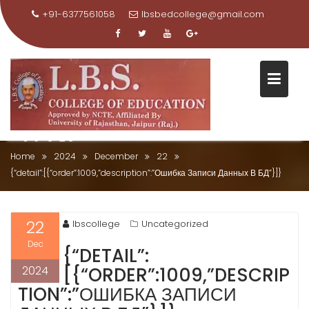
+91-6377561058
lbsbedcollege@gmail.com
Skip
{“DETAIL”:
to
[{“ORDER”:1009,”DESCRIPTION”
content
”ОШИБКА ЗАПИСИ ДАННЫХ В
БД”}]}
Home
2024
December
22
{“detail”:[{“order”:1009,”description”:”Ошибка Записи Данных В БД”}]}
22
lbscollege
Uncategorized
Dec
{“DETAIL”:
2024
[{“ORDER”:1009,”DESCRIP
TION”:”ОШИБКА ЗАПИСИ