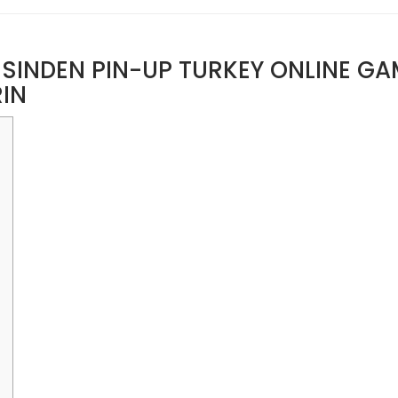
E SINDEN PIN-UP TURKEY ONLINE G
RIN
i