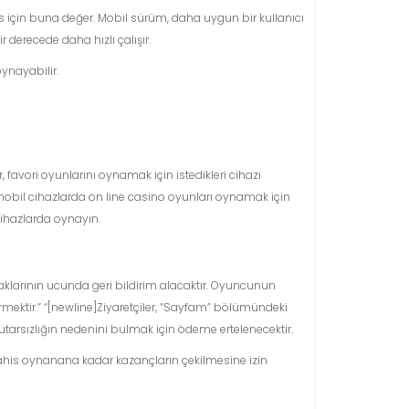
için buna değer. Mobil sürüm, daha uygun bir kullanıcı
r derecede daha hızlı çalışır.
oynayabilir.
favori oyunlarını oynamak için istedikleri cihazı
 mobil cihazlarda on line casino oyunları oynamak için
ihazlarda oynayın.
maklarının ucunda geri bildirim alacaktır. Oyuncunun
ektir.” “[newline]Ziyaretçiler, “Sayfam” bölümündeki
e tutarsızlığın nedenini bulmak için ödeme ertelenecektir.
ahis oynanana kadar kazançların çekilmesine izin