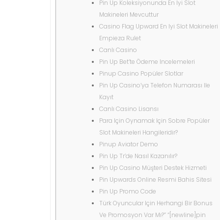
Pin Up Koleksiyonunda En Iyi Slot
Makineleri Mevcuttur
Casino Flag Upward En Iyi Slot Makineleri
Empieza Rulet
Canlı Casino
Pin Up Bet’te Ödeme Incelemeleri
Pinup Casino Popüler Slotlar
Pin Up Casino’ya Telefon Numarası Ile
Kayıt
Canlı Casino Lisansı
Para Için Oynamak Için Sobre Popüler
Slot Makineleri Hangileridir?
Pinup Aviator Demo
Pin Up Tr’de Nasıl Kazanılır?
Pin Up Casino Müşteri Destek Hizmeti
Pin Upwards Online Resmi Bahis Sitesi
Pin Up Promo Code
Türk Oyuncular Için Herhangi Bir Bonus
Ve Promosyon Var Mı?” “[newline]pin