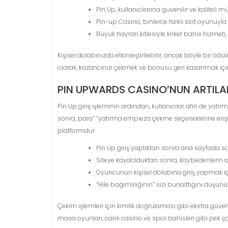
Pin Up, kullanıcılarına güvenilir ve kaliteli
Pin-up Casino, binlerce farklı slot oyunuyla 
Büyük hayran kitlesiyle kriket bahis hizmeti,
Kişisel dolabınızda etkinleştirilebilir, ancak böyle bir 
olarak, kazancınızı çekmek ve bonusu geri kazanmak içi
PIN UPWARDS CASINO’NUN ARTILARI
Pin Up giriş işleminin ardından, kullanıcılar afin de yatır
sonra, para” “yatırma empieza çekme seçeneklerine erişim
platformdur.
Pin Up giriş yaptıktan sonra ana sayfada s
Siteye kaydolduktan sonra, kaybedenlerin ol
Oyuncunun kişisel dolabına giriş yapmak için 
“Hile bağımlılığının” sizi bunalttığını düşü
Çekim işlemleri için kimlik doğrulaması gibi ekstra güven
masa oyunları, canlı casino ve spor bahisleri gibi pek ç