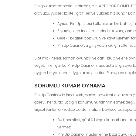
PinUp kumarhanesini indirmek, bir LAPTOP OR COMPUTER v
arayüzü, yüksek kaliteli grafikler ve yüksek hız sunar. Dah
Ayrıca, Pin Up sitesi kullanıcıları bir bahisçi
Ziyaretçilerin incelemelerinde, kazançları
Gerekli bilgileri doldurun ve kayıt işlemini 
Pin Up Casino’ya giriş yapmak için alternatif 
Slot makineleri, zaman oyunları ve canlı krupiyelerle oyn
seçebilirler, çünkü Pin-Up Casino masaüstü bilgisayarla
uygun bir yol sunar. Uygulamayı indirin Pin-up ve appl
SORUMLU KUMAR OYNAMA
Pin Up Casino’da kredi kartı, banka havalesi, e-cüzdan gi
görevi, her turda uçağın konumunu tahmin etmek değil, 
kişisel verileri dikkatlice doldurmalıdır, böylece pasaportt
Bu önemlidir, çünkü birçok kumarhane bonu
vermez.
Pin-Up Casino müşterilerine bazı büyük avan