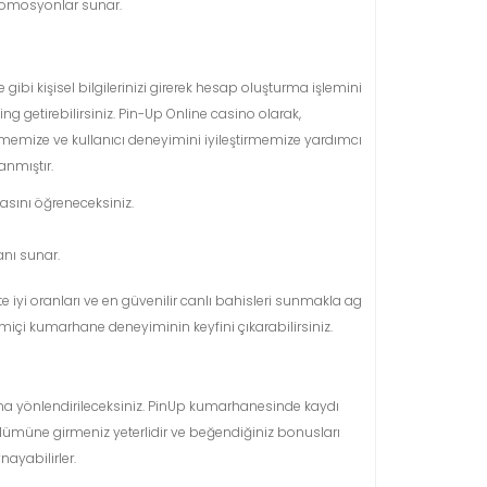
 promosyonlar sunar.
gibi kişisel bilgilerinizi girerek hesap oluşturma işlemini
g getirebilirsiniz. Pin-Up Online casino olarak,
ştirmemize ve kullanıcı deneyimini iyileştirmemize yardımcı
anmıştır.
asını öğreneceksiniz.
anı sunar.
e iyi oranları ve en güvenilir canlı bahisleri sunmakla ag
miçi kumarhane deneyiminin keyfini çıkarabilirsiniz.
ına yönlendirileceksiniz. PinUp kumarhanesinde kaydı
lümüne girmeniz yeterlidir ve beğendiğiniz bonusları
nayabilirler.