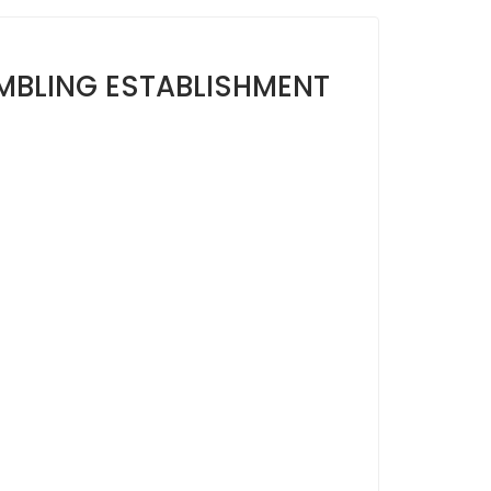
AMBLING ESTABLISHMENT