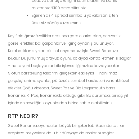
bedava dönüş özelliğini satın alabilir ve bahis
miktarınızı %100 artırabilirsiniz.
Eğer en az 4 spread sembolü yakalarsanız, ten
ücretsiz dönüş kazanırsınız.
Keyif aldığımız özellikler arasında çarpıcı arka plan, benzersiz
görsel efektler, bol çarpanlar ve ilginç oynanış bulunuyor.
Kalabalıktan sıyrılan bir slot arıyorsanız, işte Sweet Bonanza
budur. Düşünülmüş arayüz, oyunu kolayca kontrol etmenizi sağlar
– hatta yeni başlayanlar bile işlevselliği hızlıca kavrayacaktır.
Slotun darstellung tasarımı gerçekten etkileyici – inanılmaz
gerçekçi animasyonlar, pürüzsüz sembol hareketleri ve renkli özel
efektler. Çoğu videoda, Sweet Paz ve Big Largemouth bass
Bonanza, RTP’de, Bonanza’da olduğu gibi. Bu durumda, birkaç yıl
içinde en sevdiğiniz oyunlardan birine sahip olabilirsiniz.
RTP NEDIR?
Sweet Bonanza, oyuncuları büyük bir şeker fabrikasında tatlılar
empieza meyvelerle dolu bir dünyaya dalmalarını sağlar.