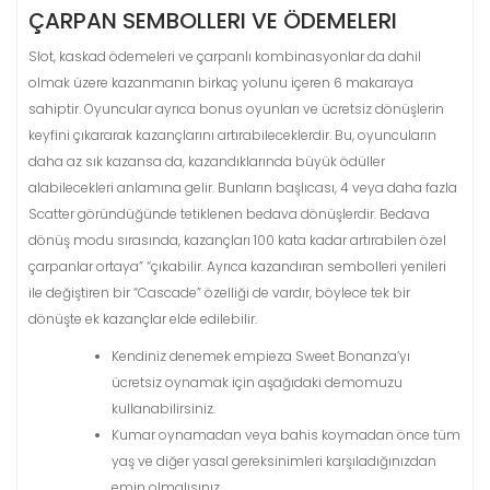
ÇARPAN SEMBOLLERI VE ÖDEMELERI
Slot, kaskad ödemeleri ve çarpanlı kombinasyonlar da dahil
olmak üzere kazanmanın birkaç yolunu içeren 6 makaraya
sahiptir. Oyuncular ayrıca bonus oyunları ve ücretsiz dönüşlerin
keyfini çıkararak kazançlarını artırabileceklerdir. Bu, oyuncuların
daha az sık kazansa da, kazandıklarında büyük ödüller
alabilecekleri anlamına gelir. Bunların başlıcası, 4 veya daha fazla
Scatter göründüğünde tetiklenen bedava dönüşlerdir. Bedava
dönüş modu sırasında, kazançları 100 kata kadar artırabilen özel
çarpanlar ortaya” “çıkabilir. Ayrıca kazandıran sembolleri yenileri
ile değiştiren bir “Cascade” özelliği de vardır, böylece tek bir
dönüşte ek kazançlar elde edilebilir.
Kendiniz denemek empieza Sweet Bonanza’yı
ücretsiz oynamak için aşağıdaki demomuzu
kullanabilirsiniz.
Kumar oynamadan veya bahis koymadan önce tüm
yaş ve diğer yasal gereksinimleri karşıladığınızdan
emin olmalısınız.