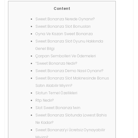
Content
Sweet Bonanza Nerede Oynanır?
Sweet Bonanza Slot Bonusları
Oyna Ve Kazan Sweet Bonanza
Sweet Bonanza Slot Oyunu Hakkında
Genel Bilgi
Çarpan Sembolleri Ve Ödemeleri
“Sweet Bonanza Nedir?
Sweet Bonanza Demo Nasıl Oynanır?
Sweet Bonanza Slot Makinesinde Bonus
Satın Alabilir Miyim?
Slotun Temel Özellikleri
Rtp Nedir?
Slot Sweet Bonanza 1win
Sweet Bonanza Slotunda Lowest Bahis
Ne Kadar?
Sweet Bonanza’yi Ücretsiz Oynayabilir
Miyim?