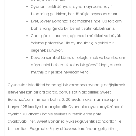
Oyunun renkli dünyası, oynamayı daha keyifli
blooming getirirken, her dönüşte heyecanı artırır.
Evet, Lovely Bonanza slot makinesinde 100 toplam
bahis karşılığında bir benefit satın alabilirsiniz.
Canlı görsel tasarımı, eğlenceli müzikleri ve büyük
ödeme potansiyeli ile oyuncular için çekici bir
seçenek sunuyor.
Devasa sembol kümeleri oluşturmak ve bombaların
düşmesini beklemek kolay bir görev” “değil, ancak
müthiş bir şekilde heyecan verici!
Oyuncular, istedikleri herhangi bir zamanda oynanışı değiştirmek
isteyenler için bir artı olarak, bonus satın alabilirler. Sweet
Bonanza’da minimum bahis 0, 20 kredi, maksimum ise spin
başına 125 krediye kadar çıkabilir. Oyuncular oyun arayüzündeki
ayarları kullanarak bahis seviyesini tercihlerine göre
ayarlayabilirler. Sweet Bonanza, yüksek güvenlik standartları ile
bilinen lider Pragmatic Enjoy stüdyosu tarafından geliştirilmiştir.