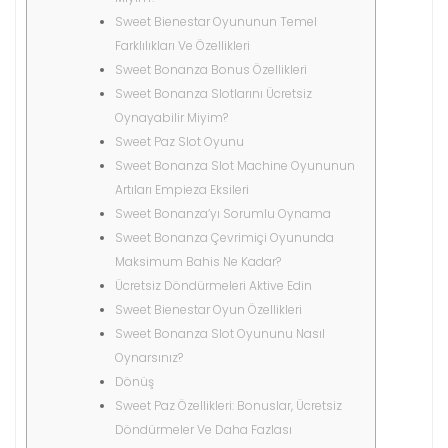
Sweet Bienestar Oyununun Temel
Farklılıkları Ve Özellikleri
Sweet Bonanza Bonus Özellikleri
Sweet Bonanza Slotlarını Ücretsiz
Oynayabilir Miyim?
Sweet Paz Slot Oyunu
Sweet Bonanza Slot Machine Oyununun
Artıları Empieza Eksileri
Sweet Bonanza’yı Sorumlu Oynama
Sweet Bonanza Çevrimiçi Oyununda
Maksimum Bahis Ne Kadar?
Ücretsiz Döndürmeleri Aktive Edin
Sweet Bienestar Oyun Özellikleri
Sweet Bonanza Slot Oyununu Nasıl
Oynarsınız?
Dönüş
Sweet Paz Özellikleri: Bonuslar, Ücretsiz
Döndürmeler Ve Daha Fazlası