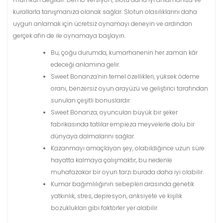
kurallarla tanışmanıza olanak sağlar. Slotun olasılıklarını daha
uygun anlamak için ücretsiz oynamayı deneyin ve ardından
gerçek afin de ile oynamaya başlayın.
Bu, çoğu durumda, kumarhanenin her zaman kâr
edeceği anlamına gelir.
Sweet Bonanza’nın temel özellikleri, yüksek ödeme
oranı, benzersiz oyun arayüzü ve geliştirici tarafından
sunulan çeşitli bonuslardır.
Sweet Bonanza, oyuncuları büyük bir şeker
fabrikasında tatlılar empieza meyvelerle dolu bir
dünyaya dalmalarını sağlar.
Kazanmayı amaçlayan şey, olabildiğince uzun süre
hayatta kalmaya çalışmaktır, bu nedenle
muhafazakar bir oyun tarzı burada daha iyi olabilir.
Kumar bağımlılığının sebepleri arasında genetik
yatkınlık, stres, depresyon, anksiyete ve kişilik
bozuklukları gibi faktörler yer alabilir.