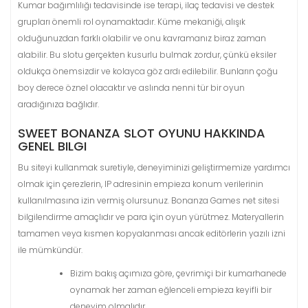
Kumar bağımlılığı tedavisinde ise terapi, ilaç tedavisi ve destek
grupları önemli rol oynamaktadır. Küme mekaniği, alışık
olduğunuzdan farklı olabilir ve onu kavramanız biraz zaman
alabilir. Bu slotu gerçekten kusurlu bulmak zordur, çünkü eksiler
oldukça önemsizdir ve kolayca göz ardı edilebilir. Bunların çoğu
boy derece öznel olacaktır ve aslında nenni tür bir oyun
aradığınıza bağlıdır.
SWEET BONANZA SLOT OYUNU HAKKINDA
GENEL BILGI
Bu siteyi kullanmak suretiyle, deneyiminizi geliştirmemize yardımcı
olmak için çerezlerin, IP adresinin empieza konum verilerinin
kullanılmasına izin vermiş olursunuz. Bonanza Games net sitesi
bilgilendirme amaçlıdır ve para için oyun yürütmez. Materyallerin
tamamen veya kısmen kopyalanması ancak editörlerin yazılı izni
ile mümkündür.
Bizim bakış açımıza göre, çevrimiçi bir kumarhanede
oynamak her zaman eğlenceli empieza keyifli bir
deneyim olmalıdır.