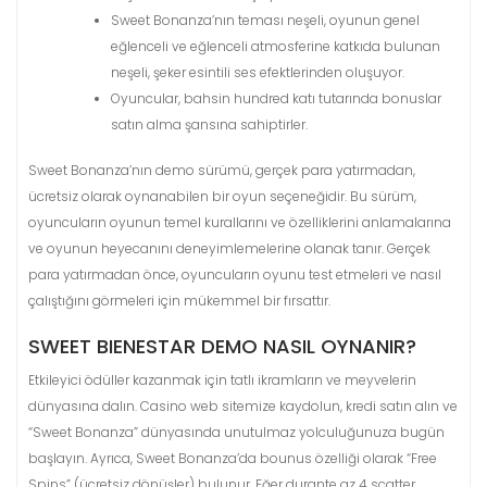
Sweet Bonanza’nın teması neşeli, oyunun genel
eğlenceli ve eğlenceli atmosferine katkıda bulunan
neşeli, şeker esintili ses efektlerinden oluşuyor.
Oyuncular, bahsin hundred katı tutarında bonuslar
satın alma şansına sahiptirler.
Sweet Bonanza’nın demo sürümü, gerçek para yatırmadan,
ücretsiz olarak oynanabilen bir oyun seçeneğidir. Bu sürüm,
oyuncuların oyunun temel kurallarını ve özelliklerini anlamalarına
ve oyunun heyecanını deneyimlemelerine olanak tanır. Gerçek
para yatırmadan önce, oyuncuların oyunu test etmeleri ve nasıl
çalıştığını görmeleri için mükemmel bir fırsattır.
SWEET BIENESTAR DEMO NASIL OYNANIR?
Etkileyici ödüller kazanmak için tatlı ikramların ve meyvelerin
dünyasına dalın. Casino web sitemize kaydolun, kredi satın alın ve
“Sweet Bonanza” dünyasında unutulmaz yolculuğunuza bugün
başlayın. Ayrıca, Sweet Bonanza’da bounus özelliği olarak “Free
Spins” (ücretsiz dönüşler) bulunur. Eğer durante az 4 scatter