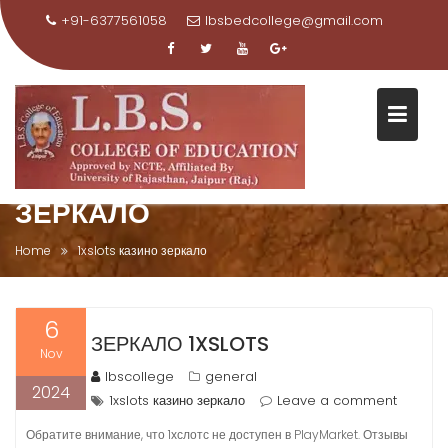
+91-6377561058
lbsbedcollege@gmail.com
Skip
to
content
TAG:
1XSLOTS КАЗИНО
ЗЕРКАЛО
Home
1xslots казино зеркало
6
ЗЕРКАЛО 1XSLOTS
Nov
lbscollege
general
2024
1xslots казино зеркало
Leave a comment
Обратите внимание, что 1хслотс не доступен в PlayMarket. Отзывы