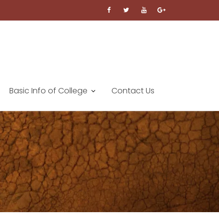
Basic Info of College
Contact Us