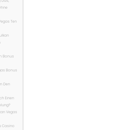
g Das,
Ohne
Vegas Ten
ulkan
n
an Bonus
egas Bonus
Um Den
ich Einen
hlung?
lkan Vegas
as Casino