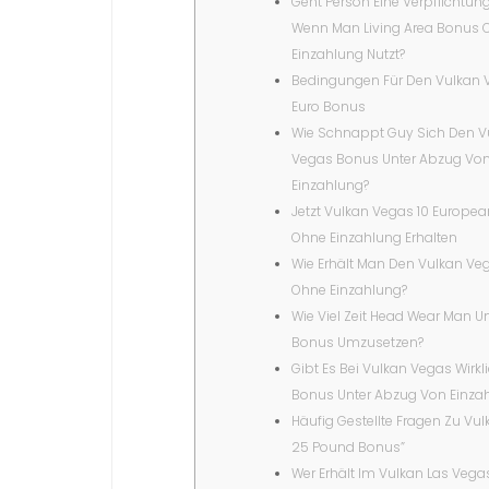
Geht Person Eine Verpflichtun
Wenn Man Living Area Bonus 
Einzahlung Nutzt?
Bedingungen Für Den Vulkan 
Euro Bonus
Wie Schnappt Guy Sich Den V
Vegas Bonus Unter Abzug Vo
Einzahlung?
Jetzt Vulkan Vegas 10 Europe
Ohne Einzahlung Erhalten
Wie Erhält Man Den Vulkan V
Ohne Einzahlung?
Wie Viel Zeit Head Wear Man 
Bonus Umzusetzen?
Gibt Es Bei Vulkan Vegas Wirkl
Bonus Unter Abzug Von Einza
Häufig Gestellte Fragen Zu Vu
25 Pound Bonus”
Wer Erhält Im Vulkan Las Veg