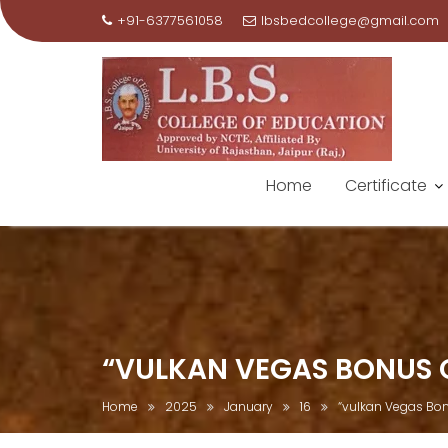
+91-6377561058
lbsbedcollege@gmail.com
Home
Certificate
Skip
to
content
“VULKAN VEGAS BONUS 
Home
2025
January
16
“vulkan Vegas Bo