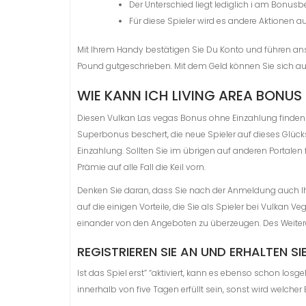
Der Unterschied liegt lediglich i am Bonu
Für diese Spieler wird es andere Aktionen au
Mit Ihrem Handy bestätigen Sie Du Konto und führen a
Pound gutgeschrieben. Mit dem Geld können Sie sich au
WIE KANN ICH LIVING AREA BONUS
Diesen Vulkan Las vegas Bonus ohne Einzahlung finden Si
Superbonus beschert, die neue Spieler auf dieses Glück
Einzahlung. Sollten Sie im übrigen auf anderen Portale
Prämie auf alle Fall die Keil vorn.
Denken Sie daran, dass Sie nach der Anmeldung auch Ih
auf die einigen Vorteile, die Sie als Spieler bei Vulka
einander von den Angeboten zu überzeugen. Des Weiter
REGISTRIEREN SIE AN UND ERHALTEN S
Ist das Spiel erst” “aktiviert, kann es ebenso schon lo
innerhalb von five Tagen erfüllt sein, sonst wird wel