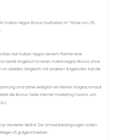
Ihr Vulkan Vegas Bonus Guthaben in” “Höhe von 25
.
Portals hat Vulkan Vegas seinem Partner eine
le das beste Angebot für einen Vulkanvegas Bonus ohne
n im direkten Vergleich mit anderen Angeboten hat die
ahlung sind daher lediglich ein kleiner Vorgeschmack
direkt die Bonus-Seite internet marketing Casino, um
des
.
 Top Hersteller NetEnt. Die Umsatzbedingungen sollen
 Wager x5 gutgeschrieben.