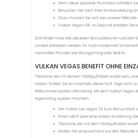
Denn diese spezielle Promotion erhalten Sie
Besuchen Sie nach Ihrer Kontoerstellung a
Dazu müssen Sie sich bei unserer Website r
Vulkan Vegas 10€ no Deposit erhalten Sie a
Dort findet male alle aktuellen Bonusaktionen und den 
Limited betrieben werden. Es nutzt modernste Sicherhei
namhafter Provider wie Microgaming oder NetEnt.
VULKAN VEGAS BENEFIT OHNE EIN
“Gewinne, die mit deinem Startguthaben erzielt sein, 
haben. Sollten Sie es innerhalb dieser fünf Tage nicht s
Willkommenspaket offenherzig. Mit dem Vulkan Vegas No
regelmäßig spielen möchten.
Der Vulkan Las vegas 25 Euro Bonus lässt 
Ihnen steht über einer ersten Einzahlung a
“Gewinne, die mit dem Startguthaben erzie
Klicken Sie anspruchslos auf den Website li