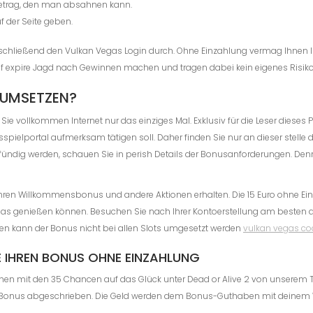
sbetrag, den man absahnen kann.
f der Seite geben.
nschließend den Vulkan Vegas Login durch. Ohne Einzahlung vermag Ihnen 
f expire Jagd nach Gewinnen machen und tragen dabei kein eigenes Risiko
 UMSETZEN?
e vollkommen Internet nur das einziges Mal. Exklusiv für die Leser dieses 
sspielportal aufmerksam tätigen soll. Daher finden Sie nur an dieser stel
n fündig werden, schauen Sie in perish Details der Bonusanforderungen. Den
ren Willkommensbonus und andere Aktionen erhalten. Die 15 Euro ohne Einz
n Vegas genießen können. Besuchen Sie nach Ihrer Kontoerstellung am besten 
en kann der Bonus nicht bei allen Slots umgesetzt werden
vulkan vegas co
IE IHREN BONUS OHNE EINZAHLUNG
sgehen mit den 35 Chancen auf das Glück unter Dead or Alive 2 von unserem
cher Bonus abgeschrieben. Die Geld werden dem Bonus-Guthaben mit deinem