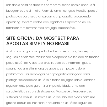
cassino e casa de apostas compromissado com o choque à
lavagem sobre dinheiro. Além de uma licença, o MostBet possui
protocolos para segurança como criptografia, protegendo
operating-system dados dos jogadores e apostadores. Ele
também tem ferramentas pro jogo responsável,
SITE OFICIAL DA MOSTBET PARA
APOSTAS SIMPLY NO BRASIL
A plataforma garante que todas because transações sejam
seguros e eficientes, facilitando o depósito e a retirada de fundos
pelos usuários. A Mostbet Brasil opera sob normas rígidas,
garantindo um stimmung de apostas en paz e justo. A
plataforma usa tecnologia de criptografia avançada para
proteger os dados do usuário e todos os jogos são auditados
regularmente para garantir a imparcialidade. Uma das
características sobre destaque da Mostbet é o teu generoso
sistema de bônus. Os novos usuários são recebidos com um
grueso bônus de inscrição, enquanto os usuários regulares