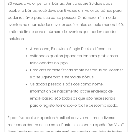
30 vezes o valor perform bônus. Dentro sobre 30 dias após
receber o bônus, você deve dar 5 vezes um valor do bônus para
poder retirá-lo para sua conta pessoal. O número mínimo de
eventos no acumulador deve ter coeficientes de pelo menos 1, 40,
e não há limite para o número de eventos que podem producir
incluídos.
Americano, BlackJack Single Deck e diferentes.
evitando o qual os jogadores tenham problemas
relacionados ao jogo.
Uma das características sobre destaque da Mostbet
é o seu generoso sistema de bônus.
Os dados pessoais básicos como nome,
information de nascimento, at the endereço de
email-based são todos os que são necessários
para o registo, tornando-o fácil e descomplicado.
É possível realizar apostas Mostbet ao vivo nos mais diversos
mercados dentro dessa casa. Basta selecionar a opção “Ao Vivo””
“localizada no menu, os quais será mostrada uma lista de todos