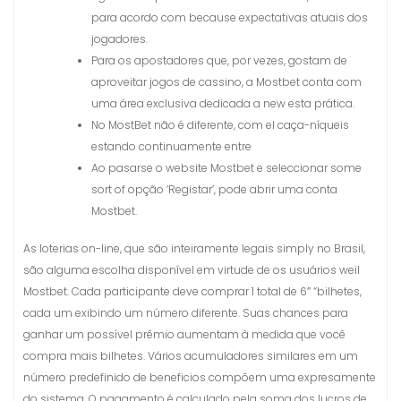
para acordo com because expectativas atuais dos
jogadores.
Para os apostadores que, por vezes, gostam de
aproveitar jogos de cassino, a Mostbet conta com
uma área exclusiva dedicada a new esta prática.
No MostBet não é diferente, com el caça-níqueis
estando continuamente entre
Ao pasarse o website Mostbet e seleccionar some
sort of opção ‘Registar’, pode abrir uma conta
Mostbet.
As loterias on-line, que são inteiramente legais simply no Brasil,
são alguma escolha disponível em virtude de os usuários weil
Mostbet. Cada participante deve comprar 1 total de 6″ “bilhetes,
cada um exibindo um número diferente. Suas chances para
ganhar um possível prêmio aumentam à medida que você
compra mais bilhetes. Vários acumuladores similares em um
número predefinido de beneficios compõem uma expresamente
do sistema. O pagamento é calculado pela soma dos lucros de