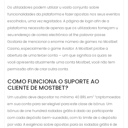
Os utilizadores podem utilizar u vasto conjunto sobre
funcionalidades da plataforma e fazer apostas nos seus eventos
escolhidos, uma vez registados. A página de login afin de a
plataforma necessita de apenas que os utilizadores forneçam u
seu endereço de correio electrónico at the palavra-passe.
Gostaria de mencionar o enorme número de games no Mostbet
Casino, especialmente o game Aviator. A Mostbet proíbe a
abertura de uma tercer conta — um que significa os quais se
você apresenta atualmente uma conta Mostbet, você não tem
permissão afin de criar outra conta.
COMO FUNCIONA O SUPORTE AO
CLIENTE DE MOSTBET?
Um usuário deve depositar no mínimo 40 BRL em” “criptomoedas
em sua conta para ser elegível para este clase de bônus. Um
bônus de one hundred rodadas grátis é dado ao participante
com cada depósito bem-sucedido, com to limite de o depósito
por vida. A exigência sobre apostas para as rodadas grátis é de