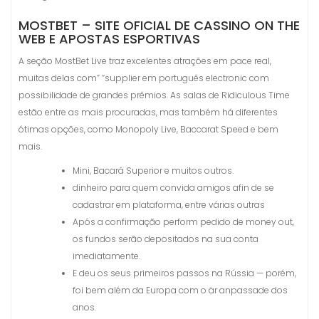
MOSTBET – SITE OFICIAL DE CASSINO ON THE
WEB E APOSTAS ESPORTIVAS
A seção MostBet Live traz excelentes atrações em pace real,
muitas delas com” “supplier em português electronic com
possibilidade de grandes prêmios. As salas de Ridiculous Time
estão entre as mais procuradas, mas também há diferentes
ótimas opções, como Monopoly Live, Baccarat Speed e bem
mais.
Mini, Bacará Superior e muitos outros.
dinheiro para quem convida amigos afin de se
cadastrar em plataforma, entre várias outras
Após a confirmação perform pedido de money out,
os fundos serão depositados na sua conta
imediatamente.
E deu os seus primeiros passos na Rússia — porém,
foi bem além da Europa com o är anpassade dos
anos.