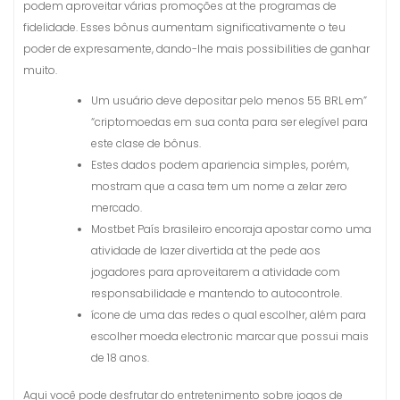
podem aproveitar várias promoções at the programas de
fidelidade. Esses bônus aumentam significativamente o teu
poder de expresamente, dando-lhe mais possibilities de ganhar
muito.
Um usuário deve depositar pelo menos 55 BRL em”
“criptomoedas em sua conta para ser elegível para
este clase de bônus.
Estes dados podem apariencia simples, porém,
mostram que a casa tem um nome a zelar zero
mercado.
Mostbet País brasileiro encoraja apostar como uma
atividade de lazer divertida at the pede aos
jogadores para aproveitarem a atividade com
responsabilidade e mantendo to autocontrole.
ícone de uma das redes o qual escolher, além para
escolher moeda electronic marcar que possui mais
de 18 anos.
Aqui você pode desfrutar do entretenimento sobre jogos de