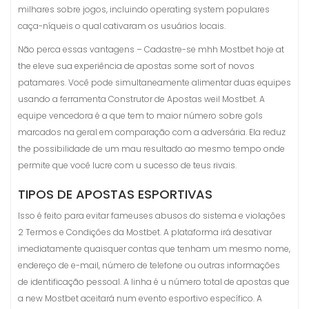
milhares sobre jogos, incluindo operating system populares
caça-níqueis o qual cativaram os usuários locais.
Não perca essas vantagens – Cadastre-se mhh Mostbet hoje at
the eleve sua experiência de apostas some sort of novos
patamares. Você pode simultaneamente alimentar duas equipes
usando a ferramenta Construtor de Apostas weil Mostbet. A
equipe vencedora é a que tem to maior número sobre gols
marcados na geral em comparação com a adversária. Ela reduz
the possibilidade de um mau resultado ao mesmo tempo onde
permite que você lucre com u sucesso de teus rivais.
TIPOS DE APOSTAS ESPORTIVAS
Isso é feito para evitar fameuses abusos do sistema e violações
2 Termos e Condições da Mostbet. A plataforma irá desativar
imediatamente quaisquer contas que tenham um mesmo nome,
endereço de e-mail, número de telefone ou outras informações
de identificação pessoal. A linha é u número total de apostas que
a new Mostbet aceitará num evento esportivo específico. A