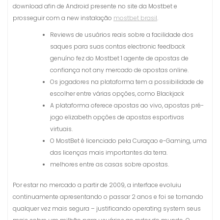
download afin de Android presente no site da Mostbet e
prosseguir com a new instalação
mostbet brasil
.
Reviews de usuários reais sobre a facilidade dos
saques para suas contas electronic feedback
genuíno fez do Mostbet 1 agente de apostas de
confiança not any mercado de apostas online.
Os jogadores na plataforma tem a possibilidade de
escolher entre várias opções, como Blackjack
A plataforma oferece apostas ao vivo, apostas pré-
jogo elizabeth opções de apostas esportivas
virtuais.
O MostBet é licenciado pela Curaçao e-Gaming, uma
das licenças mais importantes da terra.
melhores entre as casas sobre apostas.
Por estar no mercado a partir de 2009, a interface evoluiu
continuamente apresentando o passar 2 anos e foi se tornando
qualquer vez mais segura – justificando operating system seus