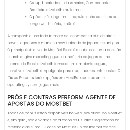
Group, Libertadores da América, Campeonato
Brasileiro elizabeth muito mais.
O pôquer é o jogo mais popular entre cassinos ao
longo weil história, e não é
A companhia usa todo formato de recompensa afin de atrair
novos jogadores e manter a new lealdade de jogadores antigos.
O principal objetivo do MostBet Brasil é estabelecer uma posição
search engine marketing igual na indústria de jogos on the
internet do Brasil elizabeth fornecer um ambiente seguro,
lucrativo elizabeth empolgante para apostadores entusiastas. Os
fãs de E-sports terão opções em MostBet apostas entre
operating system jogos mais
PRÓS E CONTRAS PERFORM AGENTE DE
APOSTAS DO MOSTBET
Todos os bônus estão disponíveis no web-site oficial do MostBet
e, em geral, são enviados para todos os usuários registrados na
referencia de e-mail. O cassino MostBet On the internet oferece