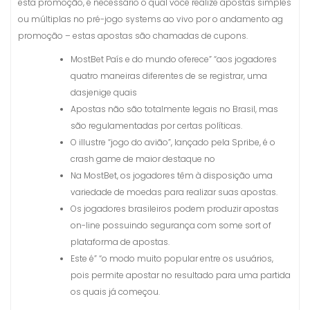
esta promoção, é necessário o qual você realize apostas simples
ou múltiplas no pré-jogo systems ao vivo por o andamento ag
promoção – estas apostas são chamadas de cupons.
MostBet País e do mundo oferece” “aos jogadores
quatro maneiras diferentes de se registrar, uma
dasjenige quais
Apostas não são totalmente legais no Brasil, mas
são regulamentadas por certas políticas.
O illustre “jogo do avião”, lançado pela Spribe, é o
crash game de maior destaque no
Na MostBet, os jogadores têm à disposição uma
variedade de moedas para realizar suas apostas.
Os jogadores brasileiros podem produzir apostas
on-line possuindo segurança com some sort of
plataforma de apostas.
Este é” “o modo muito popular entre os usuários,
pois permite apostar no resultado para uma partida
os quais já começou.